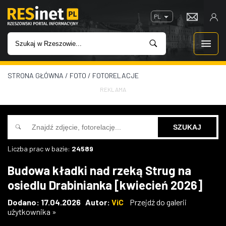
PL
STRONA GŁÓWNA
/
FOTO
/
FOTORELACJE
WIADOMOŚCI
REKLAMA
INWESTYCJE
IMPREZY
Liczba prac w bazie:
24589
ROZRYWKA
Budowa kładki nad rzeką Strug na
osiedlu Drabinianka [kwiecień 2026]
W KINACH
Dodano: 17.04.2026 Autor:
ViC
Przejdź do galerii
użytkownika »
GASTRONOMIA