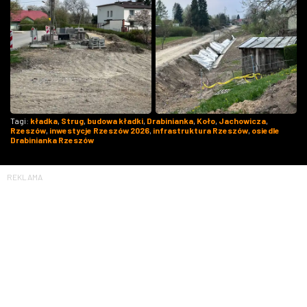
Tagi:
kładka
,
Strug
,
budowa kładki
,
Drabinianka
,
Koło
,
Jachowicza
,
Rzeszów
,
inwestycje Rzeszów 2026
,
infrastruktura Rzeszów
,
osiedle
Drabinianka Rzeszów
REKLAMA