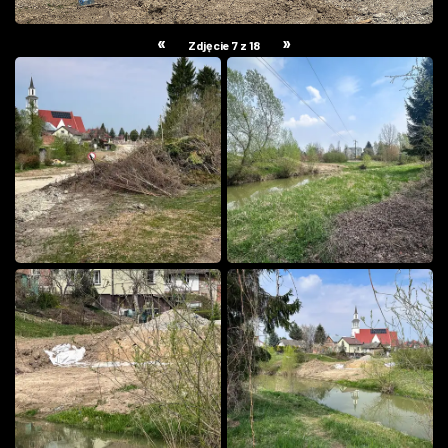
«
»
Zdjęcie 7 z 18