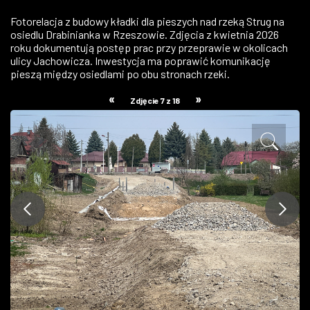
ZDJĘCIA
Fotorelacja z budowy kładki dla pieszych nad rzeką Strug na
osiedlu Drabinianka w Rzeszowie. Zdjęcia z kwietnia 2026
roku dokumentują postęp prac przy przeprawie w okolicach
W RZESZOWIE
ulicy Jachowicza. Inwestycja ma poprawić komunikację
pieszą między osiedlami po obu stronach rzeki.
«
»
Zdjęcie 7 z 18