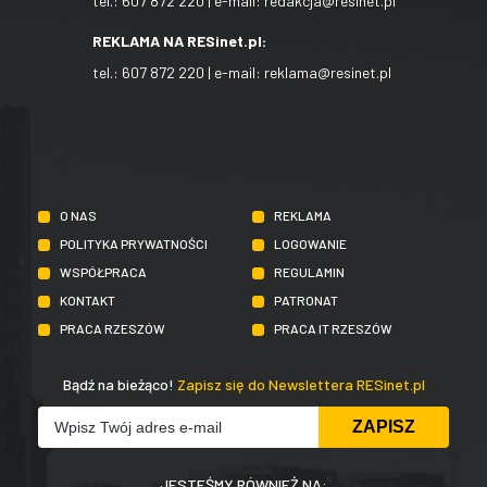
tel.:
607 872 220
| e-mail:
redakcja@resinet.pl
REKLAMA NA RESinet.pl:
tel.:
607 872 220
| e-mail:
reklama@resinet.pl
O NAS
REKLAMA
POLITYKA PRYWATNOŚCI
LOGOWANIE
WSPÓŁPRACA
REGULAMIN
KONTAKT
PATRONAT
PRACA RZESZÓW
PRACA IT RZESZÓW
Bądź na bieżąco!
Zapisz się do Newslettera RESinet.pl
JESTEŚMY RÓWNIEŻ NA: