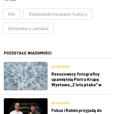
RIK
Rzeszowski Inkubator Kultury
Domówka u Janusza
POZOSTAŁE WIADOMOŚCI
AKTUALNOŚCI
Rzeszowscy fotograficy
upamiętnią Piotra Krupę.
Wystawa „Z lotu ptaka" w
RDK
AKTUALNOŚCI
Fokus i Rahim przyjadą do