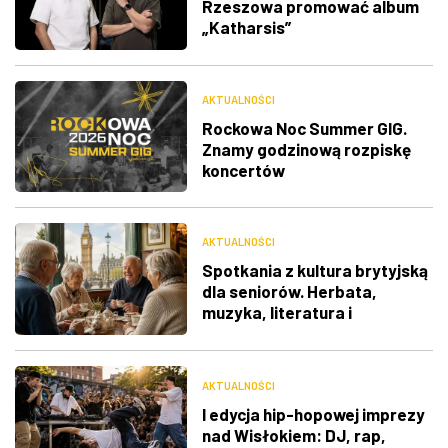
Rzeszowa promować album
„Katharsis”
AKTUALNOŚCI
Rockowa Noc Summer GIG.
Znamy godzinową rozpiskę
koncertów
AKTUALNOŚCI
Spotkania z kultura brytyjską
dla seniorów. Herbata,
muzyka, literatura i
ciekawostki
AKTUALNOŚCI
I edycja hip-hopowej imprezy
nad Wisłokiem: DJ, rap,