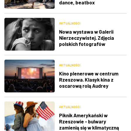
dance, beatbox
AKTUALNOŚCI
Nowa wystawa w Galerii
Nierzeczywistej. Zdjęcia
polskich fotografów
docenione na świecie
AKTUALNOŚCI
Kino plenerowe w centrum
Rzeszowa. Klasyk kina z
oscarową rolą Audrey
Hepburn
AKTUALNOŚCI
Piknik Amerykański w
Rzeszowie - bulwary
zamienią się w klimatyczną