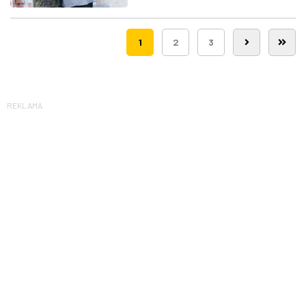
Route 66
1
2
3
REKLAMA