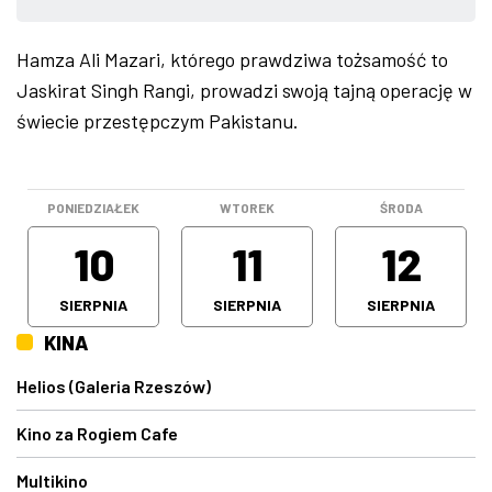
ZDJĘCIA
Hamza Ali Mazari, którego prawdziwa tożsamość to
Jaskirat Singh Rangi, prowadzi swoją tajną operację w
W RZESZOWIE
świecie przestępczym Pakistanu.
PONIEDZIAŁEK
WTOREK
ŚRODA
10
11
12
SIERPNIA
SIERPNIA
SIERPNIA
KINA
Helios (Galeria Rzeszów)
Kino za Rogiem Cafe
Multikino