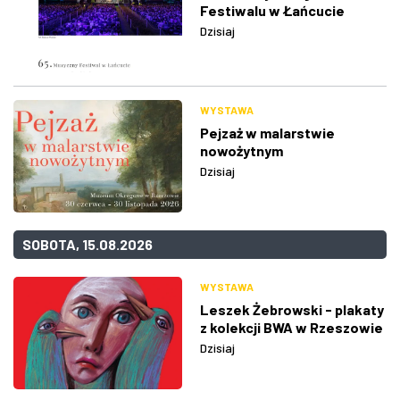
Festiwalu w Łańcucie
Dzisiaj
WYSTAWA
Pejzaż w malarstwie
nowożytnym
Dzisiaj
SOBOTA, 15.08.2026
WYSTAWA
Leszek Żebrowski - plakaty
z kolekcji BWA w Rzeszowie
Dzisiaj