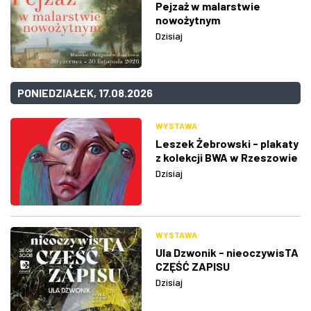
Pejzaż w malarstwie
nowożytnym
Dzisiaj
PONIEDZIAŁEK, 17.08.2026
WYSTAWA
Leszek Żebrowski - plakaty
z kolekcji BWA w Rzeszowie
Dzisiaj
WYSTAWA
Ula Dzwonik - nieoczywisTA
CZĘŚĆ ZAPISU
Dzisiaj