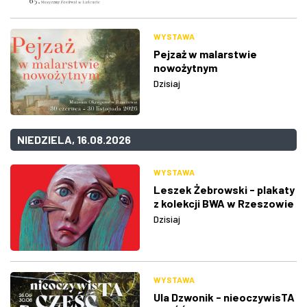
WYSTAWA
Pejzaż w malarstwie
nowożytnym
Dzisiaj
NIEDZIELA, 16.08.2026
WYSTAWA
Leszek Żebrowski - plakaty
z kolekcji BWA w Rzeszowie
Dzisiaj
WYSTAWA
Ula Dzwonik - nieoczywisTA