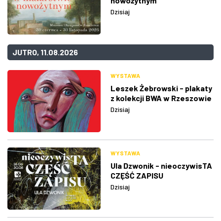
nowożytnym
Dzisiaj
JUTRO, 11.08.2026
WYSTAWA
Leszek Żebrowski - plakaty
z kolekcji BWA w Rzeszowie
Dzisiaj
WYSTAWA
Ula Dzwonik - nieoczywisTA
CZĘŚĆ ZAPISU
Dzisiaj