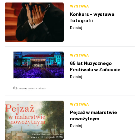
WYSTAWA
Konkurs - wystawa
fotografii
Dzisiaj
WYSTAWA
65 lat Muzycznego
Festiwalu w Łańcucie
Dzisiaj
WYSTAWA
Pejzaż w malarstwie
nowożytnym
Dzisiaj