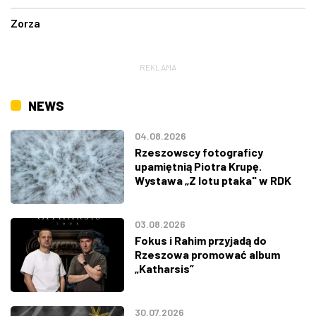
Zorza
REKLAMA
NEWS
04.08.2026
Rzeszowscy fotograficy
upamiętnią Piotra Krupę.
Wystawa „Z lotu ptaka" w RDK
03.08.2026
Fokus i Rahim przyjadą do
Rzeszowa promować album
„Katharsis”
30.07.2026