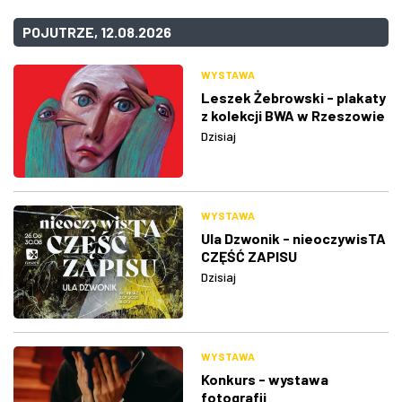
POJUTRZE, 12.08.2026
WYSTAWA
Leszek Żebrowski - plakaty
z kolekcji BWA w Rzeszowie
Dzisiaj
WYSTAWA
Ula Dzwonik - nieoczywisTA
CZĘŚĆ ZAPISU
Dzisiaj
WYSTAWA
Konkurs - wystawa
fotografii