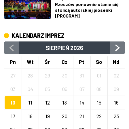
Rzeszów ponownie stanie się
stolicą autorskiej piosenki
[PROGRAM]
KALENDARZ IMPREZ
SIERPIEŃ
2026
Pn
Wt
Śr
Cz
Pt
So
Nd
27
28
29
30
31
01
02
03
04
05
06
07
08
09
10
11
12
13
14
15
16
17
18
19
20
21
22
23