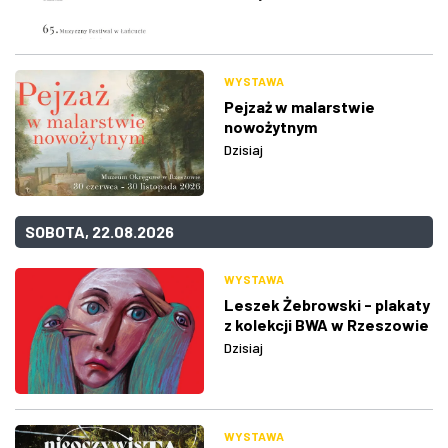
WYSTAWA
Pejzaż w malarstwie
nowożytnym
Dzisiaj
SOBOTA, 22.08.2026
WYSTAWA
Leszek Żebrowski - plakaty
z kolekcji BWA w Rzeszowie
Dzisiaj
WYSTAWA