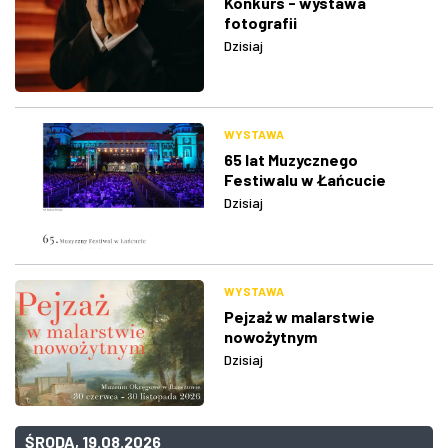
Konkurs - wystawa
fotografii
Dzisiaj
WYSTAWA
65 lat Muzycznego
Festiwalu w Łańcucie
Dzisiaj
WYSTAWA
Pejzaż w malarstwie
nowożytnym
Dzisiaj
ŚRODA, 19.08.2026