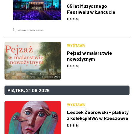
65 lat Muzycznego
Festiwalu w Łańcucie
Dzisiaj
WYSTAWA
Pejzaż w malarstwie
nowożytnym
Dzisiaj
PIĄTEK, 21.08.2026
WYSTAWA
Leszek Żebrowski - plakaty
z kolekcji BWA w Rzeszowie
Dzisiaj