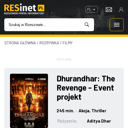
PL
STRONA GŁÓWNA
/
ROZRYWKA
/
FILMY
WIADOMOŚCI
INWESTYCJE
REKLAMA
IMPREZY
Dhurandhar: The
Revenge - Event
ROZRYWKA
projekt
W KINACH
245 min.
Akcja
, Thriller
|
GASTRONOMIA
Reżyseria:
Aditya Dhar