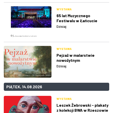
WYSTAWA
65 lat Muzycznego
Festiwalu w Łańcucie
Dzisiaj
WYSTAWA
Pejzaż w malarstwie
nowożytnym
Dzisiaj
PIĄTEK, 14.08.2026
WYSTAWA
Leszek Żebrowski - plakaty
z kolekcji BWA w Rzeszowie