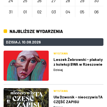
24
25
26
27
28
29
30
31
01
02
03
04
05
06
NAJBLIŻSZE WYDARZENIA
DZISIAJ, 10.08.2026
WYSTAWA
Leszek Żebrowski - plakaty
z kolekcji BWA w Rzeszowie
Dzisiaj
WYSTAWA
Ula Dzwonik - nieoczywisTA
CZĘŚĆ ZAPISU