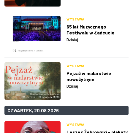
WYSTAWA
65 lat Muzycznego
Festiwalu w Łańcucie
Dzisiaj
WYSTAWA
Pejzaż w malarstwie
nowożytnym
Dzisiaj
CZWARTEK, 20.08.2026
WYSTAWA
Leszek Żebrowski - plakaty