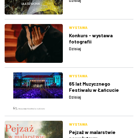
Dzisiaj
WYSTAWA
Konkurs - wystawa
fotografii
Dzisiaj
WYSTAWA
65 lat Muzycznego
Festiwalu w Łańcucie
Dzisiaj
WYSTAWA
Pejzaż w malarstwie