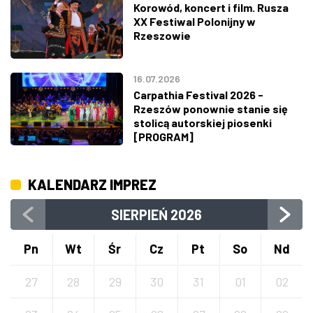
Korowód, koncert i film. Rusza
XX Festiwal Polonijny w
Rzeszowie
16.07.2026
Carpathia Festival 2026 -
Rzeszów ponownie stanie się
stolicą autorskiej piosenki
[PROGRAM]
KALENDARZ IMPREZ
SIERPIEŃ
2026
Pn
Wt
Śr
Cz
Pt
So
Nd
27
28
29
30
31
01
02