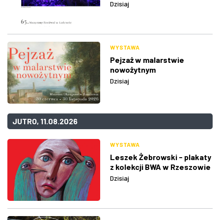
Dzisiaj
WYSTAWA
Pejzaż w malarstwie
nowożytnym
Dzisiaj
JUTRO, 11.08.2026
WYSTAWA
Leszek Żebrowski - plakaty
z kolekcji BWA w Rzeszowie
Dzisiaj