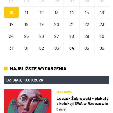
03
04
05
06
07
08
09
10
11
12
13
14
15
16
17
18
19
20
21
22
23
24
25
26
27
28
29
30
31
01
02
03
04
05
06
NAJBLIŻSZE WYDARZENIA
DZISIAJ, 10.08.2026
WYSTAWA
Leszek Żebrowski - plakaty
z kolekcji BWA w Rzeszowie
Dzisiaj