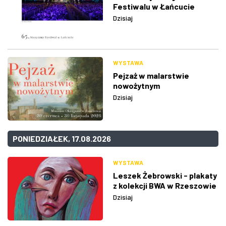
Festiwalu w Łańcucie
Dzisiaj
WYSTAWA
Pejzaż w malarstwie
nowożytnym
Dzisiaj
PONIEDZIAŁEK, 17.08.2026
WYSTAWA
Leszek Żebrowski - plakaty
z kolekcji BWA w Rzeszowie
Dzisiaj