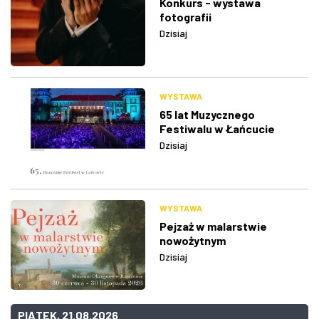
Konkurs - wystawa
fotografii
Dzisiaj
WYSTAWA
65 lat Muzycznego
Festiwalu w Łańcucie
Dzisiaj
WYSTAWA
Pejzaż w malarstwie
nowożytnym
Dzisiaj
PIĄTEK, 21.08.2026