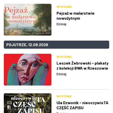
WYSTAWA
Pejzaż w malarstwie
nowożytnym
Dzisiaj
POJUTRZE, 12.08.2026
WYSTAWA
Leszek Żebrowski - plakaty
z kolekcji BWA w Rzeszowie
Dzisiaj
WYSTAWA
Ula Dzwonik - nieoczywisTA
CZĘŚĆ ZAPISU