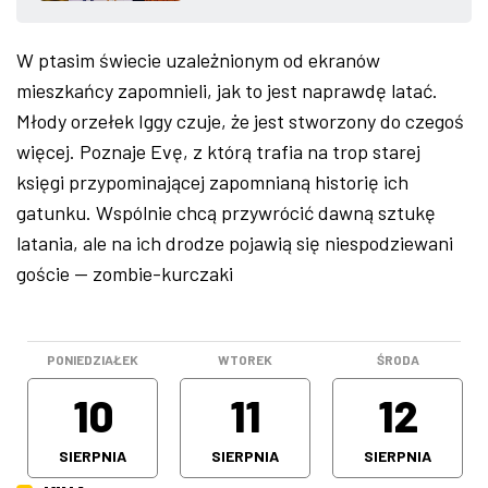
ZDJĘCIA
W ptasim świecie uzależnionym od ekranów
mieszkańcy zapomnieli, jak to jest naprawdę latać.
W RZESZOWIE
Młody orzełek Iggy czuje, że jest stworzony do czegoś
więcej. Poznaje Evę, z którą trafia na trop starej
księgi przypominającej zapomnianą historię ich
gatunku. Wspólnie chcą przywrócić dawną sztukę
latania, ale na ich drodze pojawią się niespodziewani
goście — zombie-kurczaki
PONIEDZIAŁEK
WTOREK
ŚRODA
10
11
12
SIERPNIA
SIERPNIA
SIERPNIA