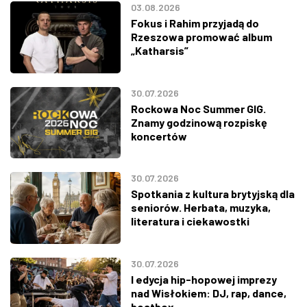
03.08.2026
Fokus i Rahim przyjadą do
Rzeszowa promować album
„Katharsis”
30.07.2026
Rockowa Noc Summer GIG.
Znamy godzinową rozpiskę
koncertów
30.07.2026
Spotkania z kultura brytyjską dla
seniorów. Herbata, muzyka,
literatura i ciekawostki
30.07.2026
I edycja hip-hopowej imprezy
nad Wisłokiem: DJ, rap, dance,
beatbox