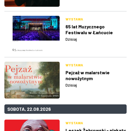
WYSTAWA
65 lat Muzycznego
Festiwalu w Łańcucie
Dzisiaj
WYSTAWA
Pejzaż w malarstwie
nowożytnym
Dzisiaj
SOBOTA, 22.08.2026
WYSTAWA
Leszek Żebrowski - plakaty