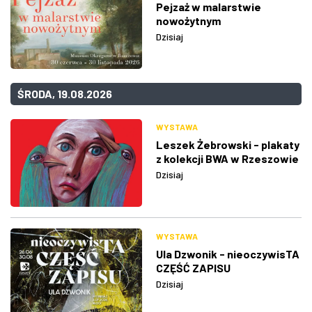
Pejzaż w malarstwie
nowożytnym
Dzisiaj
ŚRODA, 19.08.2026
WYSTAWA
Leszek Żebrowski - plakaty
z kolekcji BWA w Rzeszowie
Dzisiaj
WYSTAWA
Ula Dzwonik - nieoczywisTA
CZĘŚĆ ZAPISU
Dzisiaj