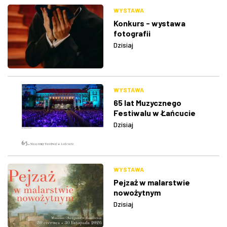
WYSTAWA
Konkurs - wystawa
fotografii
Dzisiaj
WYSTAWA
65 lat Muzycznego
Festiwalu w Łańcucie
Dzisiaj
WYSTAWA
Pejzaż w malarstwie
nowożytnym
Dzisiaj