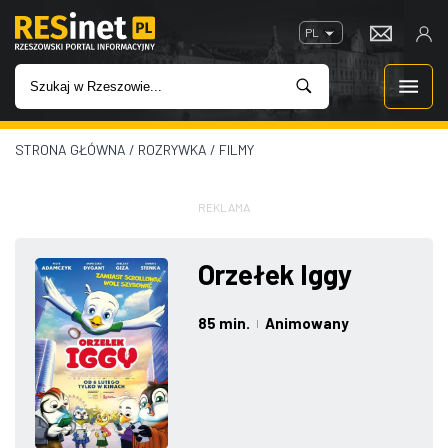
PL
STRONA GŁÓWNA
/
ROZRYWKA
/
FILMY
WIADOMOŚCI
INWESTYCJE
REKLAMA
IMPREZY
Orzełek Iggy
ROZRYWKA
85 min.
Animowany
|
W KINACH
GASTRONOMIA