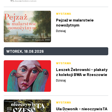
WYSTAWA
Pejzaż w malarstwie
nowożytnym
Dzisiaj
WTOREK, 18.08.2026
WYSTAWA
Leszek Żebrowski - plakaty
z kolekcji BWA w Rzeszowie
Dzisiaj
WYSTAWA
Ula Dzwonik - nieoczywisTA