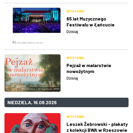
WYSTAWA
65 lat Muzycznego
Festiwalu w Łańcucie
Dzisiaj
WYSTAWA
Pejzaż w malarstwie
nowożytnym
Dzisiaj
NIEDZIELA, 16.08.2026
WYSTAWA
Leszek Żebrowski - plakaty
z kolekcji BWA w Rzeszowie