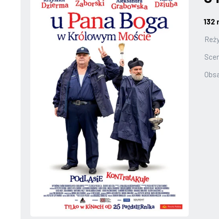
132 
Reży
Scen
Obs