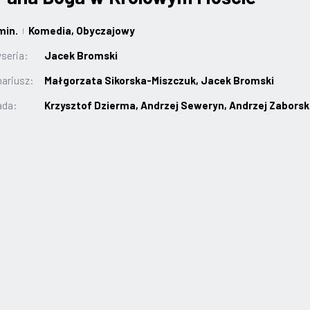
min.
Komedia
, Obyczajowy
|
seria:
Jacek Bromski
ariusz:
Małgorzata Sikorska-Miszczuk, Jacek Bromski
ada:
Krzysztof Dzierma, Andrzej Seweryn, Andrzej Zaborsk