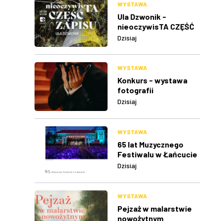
WYSTAWA
Ula Dzwonik -
nieoczywisTA CZĘŚĆ
ZAPISU
Dzisiaj
WYSTAWA
Konkurs - wystawa
fotografii
Dzisiaj
WYSTAWA
65 lat Muzycznego
Festiwalu w Łańcucie
Dzisiaj
WYSTAWA
Pejzaż w malarstwie
nowożytnym