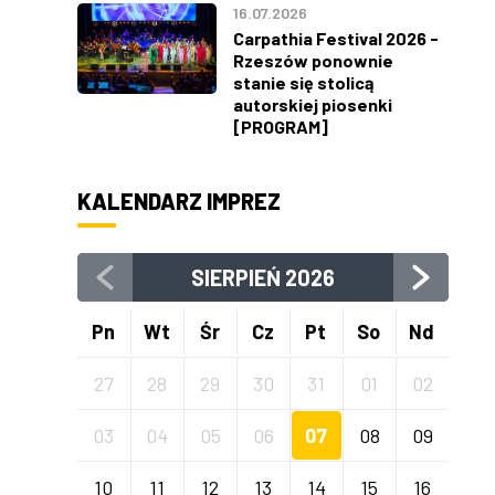
16.07.2026
Carpathia Festival 2026 -
Rzeszów ponownie
stanie się stolicą
autorskiej piosenki
[PROGRAM]
KALENDARZ IMPREZ
SIERPIEŃ
2026
Pn
Wt
Śr
Cz
Pt
So
Nd
27
28
29
30
31
01
02
03
04
05
06
07
08
09
10
11
12
13
14
15
16