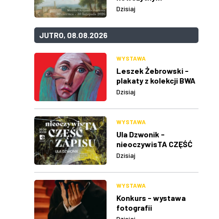
Dzisiaj
JUTRO, 08.08.2026
WYSTAWA
Leszek Żebrowski -
plakaty z kolekcji BWA
w Rzeszowie
Dzisiaj
WYSTAWA
Ula Dzwonik -
nieoczywisTA CZĘŚĆ
ZAPISU
Dzisiaj
WYSTAWA
Konkurs - wystawa
fotografii
Dzisiaj