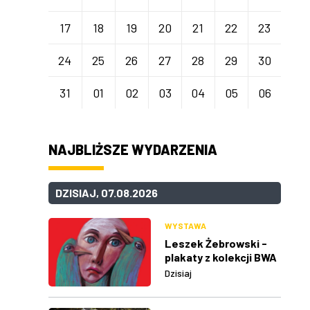
17
18
19
20
21
22
23
24
25
26
27
28
29
30
31
01
02
03
04
05
06
NAJBLIŻSZE WYDARZENIA
DZISIAJ, 07.08.2026
WYSTAWA
Leszek Żebrowski -
plakaty z kolekcji BWA
w Rzeszowie
Dzisiaj