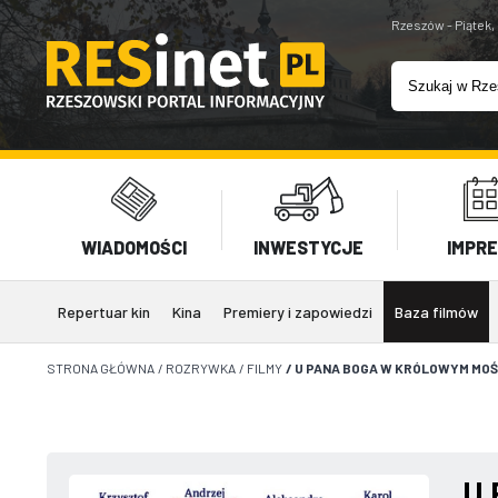
Rzeszów - Piątek,
WIADOMOŚCI
INWESTYCJE
IMPR
Repertuar kin
Kina
Premiery i zapowiedzi
Baza filmów
STRONA GŁÓWNA
/
ROZRYWKA
/
FILMY
/
U PANA BOGA W KRÓLOWYM MOŚ
U 