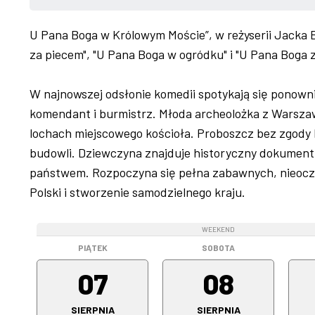
U Pana Boga w Królowym Moście”, w reżyserii Jacka B
za piecem", "U Pana Boga w ogródku" i "U Pana Boga 
W najnowszej odsłonie komedii spotykają się ponown
komendant i burmistrz. Młoda archeolożka z Warsza
lochach miejscowego kościoła. Proboszcz bez zgody 
budowli. Dziewczyna znajduje historyczny dokument
państwem. Rozpoczyna się pełna zabawnych, nieoczek
Polski i stworzenie samodzielnego kraju.
WEEKEND
WEEKEND
PIĄTEK
SOBOTA
07
08
SIERPNIA
SIERPNIA