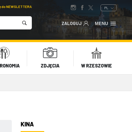
ię do NEWSLETTERA
PL
ZALOGUJ
MENU
RONOMIA
ZDJĘCIA
W RZESZOWIE
KINA