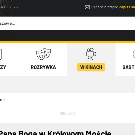
 07.08.2026
Bądź na bieżąco!
Zapisz s
EZY
ROZRYWKA
W KINACH
GAST
CIE
REKLAMA
Pana Boga w Królowym Moście