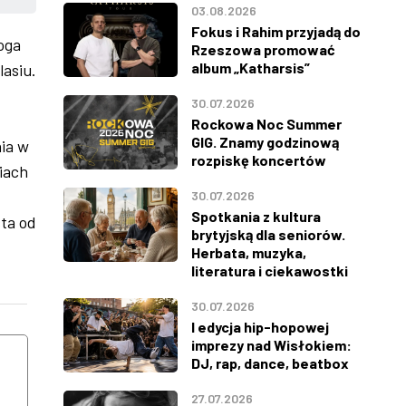
03.08.2026
Fokus i Rahim przyjadą do
oga
Rzeszowa promować
album „Katharsis”
lasiu.
30.07.2026
Rockowa Noc Summer
GIG. Znamy godzinową
ia w
rozpiskę koncertów
iach
30.07.2026
Spotkania z kultura
ta od
brytyjską dla seniorów.
Herbata, muzyka,
literatura i ciekawostki
30.07.2026
ŚRODA
CZWARTEK
I edycja hip-hopowej
imprezy nad Wisłokiem:
12
13
DJ, rap, dance, beatbox
27.07.2026
SIERPNIA
SIERPNIA