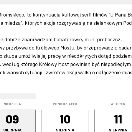
romskiego, to kontynuacja kultowej serii filmów "U Pana B
za miedzą", których akcja rozgrywa się na sielankowym Pod
ie dobrze znani widzom bohaterowie, m.in. proboszcz,
wy przybywa do Królowego Mostu, by przeprowadzić badan
biskupa umożliwia jej pracę w nieodkrytych dotąd podziem
, według którego Królowy Most powinien być niepodległym
iwanych sytuacji i zwrotów akcji walka o odłączenie mias
WEEKEND
NIEDZIELA
PONIEDZIAŁEK
WTOREK
09
10
11
SIERPNIA
SIERPNIA
SIERPNIA