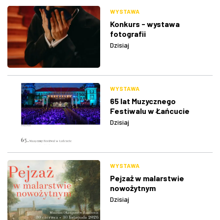
WYSTAWA
Konkurs - wystawa
fotografii
Dzisiaj
WYSTAWA
65 lat Muzycznego
Festiwalu w Łańcucie
Dzisiaj
WYSTAWA
Pejzaż w malarstwie
nowożytnym
Dzisiaj