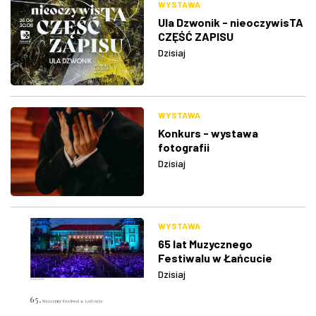
WYSTAWA
Ula Dzwonik - nieoczywisTA
CZĘŚĆ ZAPISU
Dzisiaj
WYSTAWA
Konkurs - wystawa
fotografii
Dzisiaj
WYSTAWA
65 lat Muzycznego
Festiwalu w Łańcucie
Dzisiaj