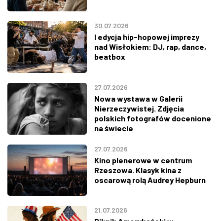
30.07.2026
I edycja hip-hopowej imprezy
nad Wisłokiem: DJ, rap, dance,
beatbox
27.07.2026
Nowa wystawa w Galerii
Nierzeczywistej. Zdjęcia
polskich fotografów docenione
na świecie
27.07.2026
Kino plenerowe w centrum
Rzeszowa. Klasyk kina z
oscarową rolą Audrey Hepburn
21.07.2026