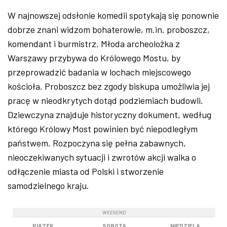
W najnowszej odsłonie komedii spotykają się ponownie
dobrze znani widzom bohaterowie, m.in. proboszcz,
komendant i burmistrz. Młoda archeolożka z
Warszawy przybywa do Królowego Mostu, by
przeprowadzić badania w lochach miejscowego
kościoła. Proboszcz bez zgody biskupa umożliwia jej
pracę w nieodkrytych dotąd podziemiach budowli.
Dziewczyna znajduje historyczny dokument, według
którego Królowy Most powinien być niepodległym
państwem. Rozpoczyna się pełna zabawnych,
nieoczekiwanych sytuacji i zwrotów akcji walka o
odłączenie miasta od Polski i stworzenie
samodzielnego kraju.
WEEKEND
WEEKEND
WEEKEND
PIĄTEK
SOBOTA
NIEDZIELA