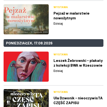
WYSTAWA
Pejzaż w malarstwie
nowożytnym
Dzisiaj
PONIEDZIAŁEK, 17.08.2026
WYSTAWA
Leszek Żebrowski - plakaty
z kolekcji BWA w Rzeszowie
Dzisiaj
WYSTAWA
Ula Dzwonik - nieoczywisTA
CZĘŚĆ ZAPISU