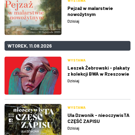
WYSTAWA
Pejzaż w malarstwie
nowożytnym
Dzisiaj
WTOREK, 11.08.2026
WYSTAWA
Leszek Żebrowski - plakaty
z kolekcji BWA w Rzeszowie
Dzisiaj
WYSTAWA
Ula Dzwonik - nieoczywisTA
CZĘŚĆ ZAPISU
Dzisiaj