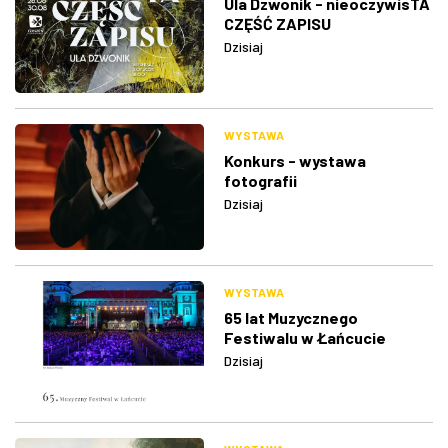
Ula Dzwonik - nieoczywisTA
CZĘŚĆ ZAPISU
Dzisiaj
WYSTAWA
Konkurs - wystawa
fotografii
Dzisiaj
WYSTAWA
65 lat Muzycznego
Festiwalu w Łańcucie
Dzisiaj