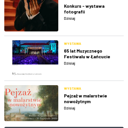
Konkurs - wystawa
fotografii
Dzisiaj
WYSTAWA
65 lat Muzycznego
Festiwalu w Łańcucie
Dzisiaj
WYSTAWA
Pejzaż w malarstwie
nowożytnym
Dzisiaj