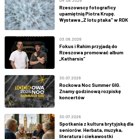
04.08.2026
Rzeszowscy fotograficy
upamiętnią Piotra Krupę.
Wystawa „Z lotu ptaka" w RDK
03.08.2026
Fokus i Rahim przyjadą do
Rzeszowa promować album
„Katharsis”
30.07.2026
Rockowa Noc Summer GIG.
Znamy godzinową rozpiskę
koncertów
30.07.2026
Spotkania z kultura brytyjską dla
seniorów. Herbata, muzyka,
literatura i ciekawostki