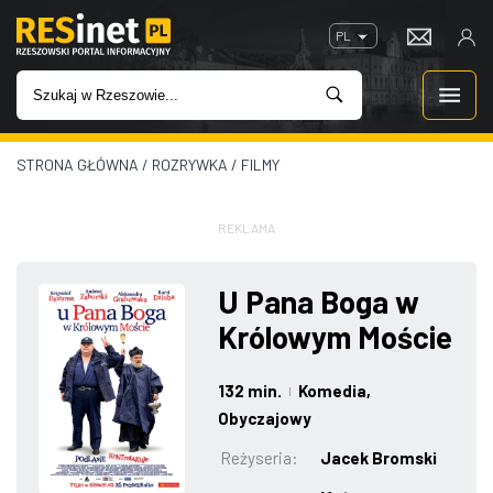
PL
STRONA GŁÓWNA
/
ROZRYWKA
/
FILMY
WIADOMOŚCI
INWESTYCJE
REKLAMA
IMPREZY
U Pana Boga w
Królowym Moście
ROZRYWKA
132 min.
Komedia
,
|
W KINACH
Obyczajowy
Reżyseria:
Jacek Bromski
GASTRONOMIA