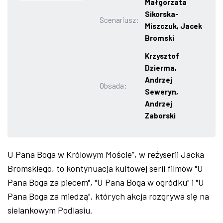
Małgorzata
Sikorska-
ZDJĘCIA
Scenariusz:
Miszczuk, Jacek
Bromski
W RZESZOWIE
Krzysztof
Dzierma,
Andrzej
Obsada:
Seweryn,
Andrzej
Zaborski
U Pana Boga w Królowym Moście”, w reżyserii Jacka
Bromskiego, to kontynuacja kultowej serii filmów "U
Pana Boga za piecem", "U Pana Boga w ogródku" i "U
Pana Boga za miedzą", których akcja rozgrywa się na
sielankowym Podlasiu.