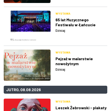
WYSTAWA
65 lat Muzycznego
Festiwalu w Łańcucie
Dzisiaj
WYSTAWA
Pejzaż w malarstwie
nowożytnym
Dzisiaj
JUTRO, 08.08.2026
WYSTAWA
Leszek Żebrowski - plakaty