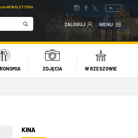
ię do NEWSLETTERA
PL
ZALOGUJ
MENU
RONOMIA
ZDJĘCIA
W RZESZOWIE
KINA