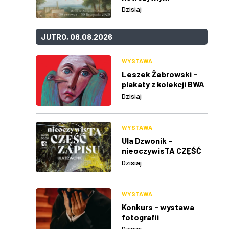
Dzisiaj
JUTRO, 08.08.2026
WYSTAWA
Leszek Żebrowski -
plakaty z kolekcji BWA
w Rzeszowie
Dzisiaj
WYSTAWA
Ula Dzwonik -
nieoczywisTA CZĘŚĆ
ZAPISU
Dzisiaj
WYSTAWA
Konkurs - wystawa
fotografii
Dzisiaj