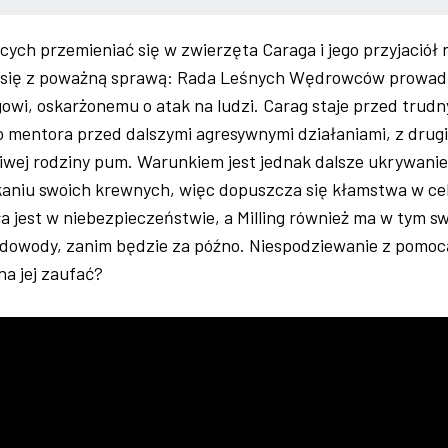
cych przemieniać się w zwierzęta Caraga i jego przyjaciół
ć się z poważną sprawą: Rada Leśnych Wędrowców prowad
owi, oskarżonemu o atak na ludzi. Carag staje przed trud
 mentora przed dalszymi agresywnymi działaniami, z drugi
ziwej rodziny pum. Warunkiem jest jednak dalsze ukrywanie
kaniu swoich krewnych, więc dopuszcza się kłamstwa w ce
a jest w niebezpieczeństwie, a Milling również ma w tym sw
yć dowody, zanim będzie za późno. Niespodziewanie z pomoc
na jej zaufać?