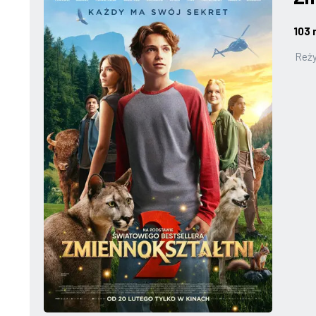
103 
Reży