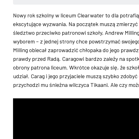
Nowy rok szkolny w liceum Clearwater to dla potrafią
ekscytujące wyzwania. Na początek muszą zmierzy
śledztwo przeciwko patronowi szkoły, Andrew Milling
wyborem – z jednej strony chce powstrzymać swojego
Milling obiecał zaprowadzić chłopaka do jego prawd
prawdy przed Radą. Caragowi bardzo zależy na spot
obrony patrona liceum. Wkrótce okazuje się, że szkoł
udział. Carag i jego przyjaciele muszą szybko zdob
przychodzi mu śnieżna wilczyca Tikaani. Ale czy moż