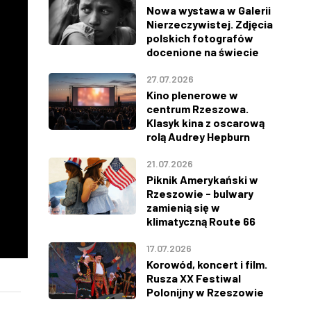
Nowa wystawa w Galerii
Nierzeczywistej. Zdjęcia
polskich fotografów
docenione na świecie
27.07.2026
Kino plenerowe w
centrum Rzeszowa.
Klasyk kina z oscarową
rolą Audrey Hepburn
21.07.2026
Piknik Amerykański w
Rzeszowie - bulwary
zamienią się w
klimatyczną Route 66
17.07.2026
Korowód, koncert i film.
Rusza XX Festiwal
Polonijny w Rzeszowie
ŚRODA
CZWARTEK