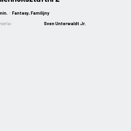
min.
Fantasy
, Familijny
|
seria:
Sven Unterwaldt Jr.