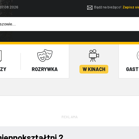
 07.08.2026
Bądź na bieżąco!
Zapisz s
EZY
ROZRYWKA
W KINACH
GAST
REKLAMA
iennokształtni 2