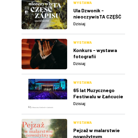
WYSTAWA
Ula Dzwonik -
nieoczywisTA CZĘŚĆ
ZAPISU
Dzisiaj
WYSTAWA
Konkurs - wystawa
fotografii
Dzisiaj
WYSTAWA
65 lat Muzycznego
Festiwalu w Łańcucie
Dzisiaj
WYSTAWA
Pejzaż w malarstwie
nowożytnym