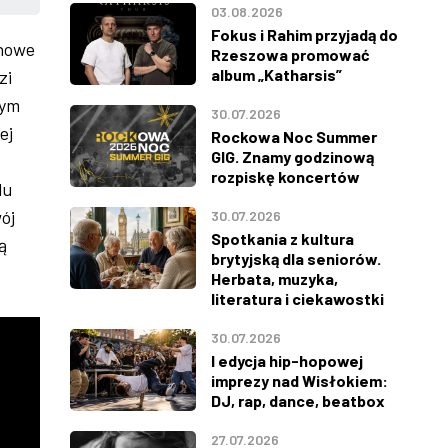
03.08.2026
Fokus i Rahim przyjadą do
 nowe
Rzeszowa promować
album „Katharsis”
zi
nym
30.07.2026
ej
Rockowa Noc Summer
GIG. Znamy godzinową
rozpiskę koncertów
lu
ój
30.07.2026
Spotkania z kultura
ą
brytyjską dla seniorów.
Herbata, muzyka,
literatura i ciekawostki
30.07.2026
I edycja hip-hopowej
imprezy nad Wisłokiem:
DJ, rap, dance, beatbox
27.07.2026