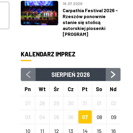
16.07.2026
12
13
Carpathia Festival 2026 -
Rzeszów ponownie
stanie się stolicą
SIERPNIA
SIERPNIA
autorskiej piosenki
[PROGRAM]
KALENDARZ IMPREZ
SIERPIEŃ
2026
Pn
Wt
Śr
Cz
Pt
So
Nd
27
28
29
30
31
01
02
03
04
05
06
07
08
09
10
11
12
13
14
15
16