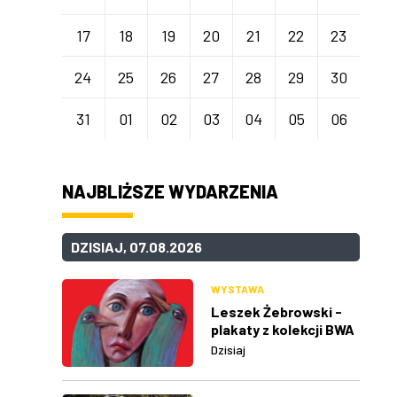
17
18
19
20
21
22
23
24
25
26
27
28
29
30
31
01
02
03
04
05
06
NAJBLIŻSZE WYDARZENIA
DZISIAJ, 07.08.2026
WYSTAWA
Leszek Żebrowski -
plakaty z kolekcji BWA
w Rzeszowie
Dzisiaj