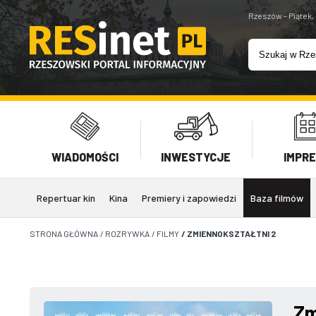
Rzeszów - Piątek,
WIADOMOŚCI
INWESTYCJE
IMPR
Repertuar kin
Kina
Premiery i zapowiedzi
Baza filmów
STRONA GŁÓWNA
/
ROZRYWKA
/
FILMY
/
ZMIENNOKSZTAŁTNI 2
Zm