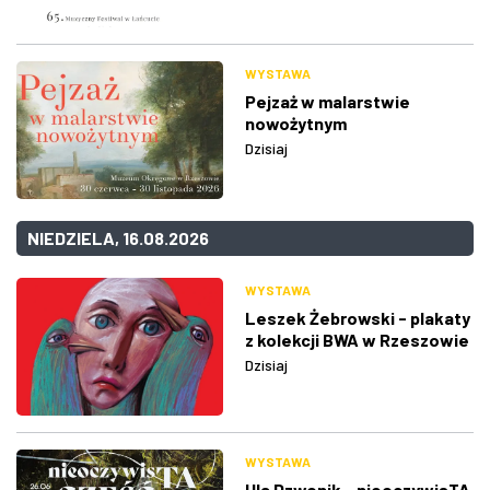
WYSTAWA
Pejzaż w malarstwie
nowożytnym
Dzisiaj
NIEDZIELA, 16.08.2026
WYSTAWA
Leszek Żebrowski - plakaty
z kolekcji BWA w Rzeszowie
Dzisiaj
WYSTAWA
Ula Dzwonik - nieoczywisTA