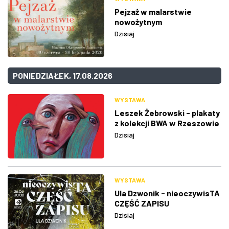
Pejzaż w malarstwie
nowożytnym
Dzisiaj
PONIEDZIAŁEK, 17.08.2026
WYSTAWA
Leszek Żebrowski - plakaty
z kolekcji BWA w Rzeszowie
Dzisiaj
WYSTAWA
Ula Dzwonik - nieoczywisTA
CZĘŚĆ ZAPISU
Dzisiaj