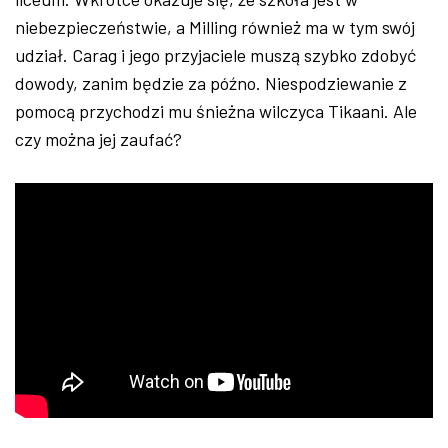
niebezpieczeństwie, a Milling również ma w tym swój
udział. Carag i jego przyjaciele muszą szybko zdobyć
dowody, zanim będzie za późno. Niespodziewanie z
pomocą przychodzi mu śnieżna wilczyca Tikaani. Ale
czy można jej zaufać?