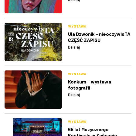
WYSTAWA
Ula Dzwonik - nieoczywisTA
CZĘŚĆ ZAPISU
Dzisiaj
WYSTAWA
Konkurs - wystawa
fotografii
Dzisiaj
WYSTAWA
65 lat Muzycznego
Festiwalu w Łańcucie