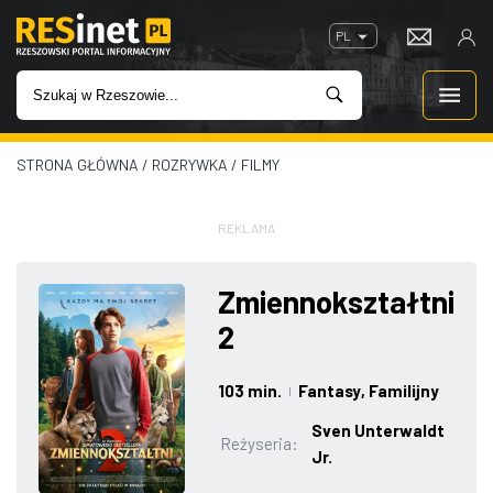
PL
STRONA GŁÓWNA
/
ROZRYWKA
/
FILMY
WIADOMOŚCI
INWESTYCJE
REKLAMA
IMPREZY
Zmiennokształtni
2
ROZRYWKA
103 min.
Fantasy
, Familijny
|
W KINACH
Sven Unterwaldt
Reżyseria:
Jr.
GASTRONOMIA