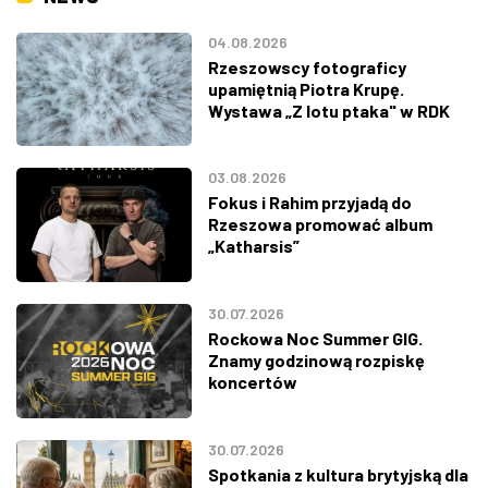
04.08.2026
Rzeszowscy fotograficy
upamiętnią Piotra Krupę.
Wystawa „Z lotu ptaka" w RDK
03.08.2026
Fokus i Rahim przyjadą do
Rzeszowa promować album
„Katharsis”
30.07.2026
Rockowa Noc Summer GIG.
Znamy godzinową rozpiskę
koncertów
30.07.2026
Spotkania z kultura brytyjską dla