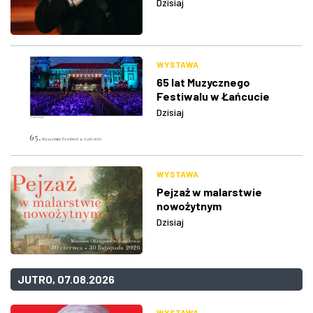
Dzisiaj
WYSTAWA
65 lat Muzycznego
Festiwalu w Łańcucie
Dzisiaj
WYSTAWA
Pejzaż w malarstwie
nowożytnym
Dzisiaj
JUTRO, 07.08.2026
WYSTAWA