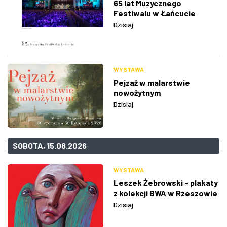
65 lat Muzycznego
Festiwalu w Łańcucie
Dzisiaj
WYSTAWA
Pejzaż w malarstwie
nowożytnym
Dzisiaj
SOBOTA, 15.08.2026
WYSTAWA
Leszek Żebrowski - plakaty
z kolekcji BWA w Rzeszowie
Dzisiaj