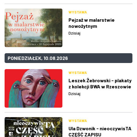
WYSTAWA
Pejzaż w malarstwie
nowożytnym
Dzisiaj
PONIEDZIAŁEK, 10.08.2026
WYSTAWA
Leszek Żebrowski - plakaty
z kolekcji BWA w Rzeszowie
Dzisiaj
WYSTAWA
Ula Dzwonik - nieoczywisTA
CZĘŚĆ ZAPISU