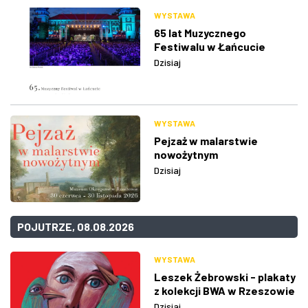
WYSTAWA
65 lat Muzycznego
Festiwalu w Łańcucie
Dzisiaj
WYSTAWA
Pejzaż w malarstwie
nowożytnym
Dzisiaj
POJUTRZE, 08.08.2026
WYSTAWA
Leszek Żebrowski - plakaty
z kolekcji BWA w Rzeszowie
Dzisiaj