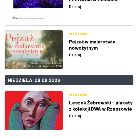
Dzisiaj
WYSTAWA
Pejzaż w malarstwie
nowożytnym
Dzisiaj
NIEDZIELA, 09.08.2026
WYSTAWA
Leszek Żebrowski - plakaty
z kolekcji BWA w Rzeszowie
Dzisiaj