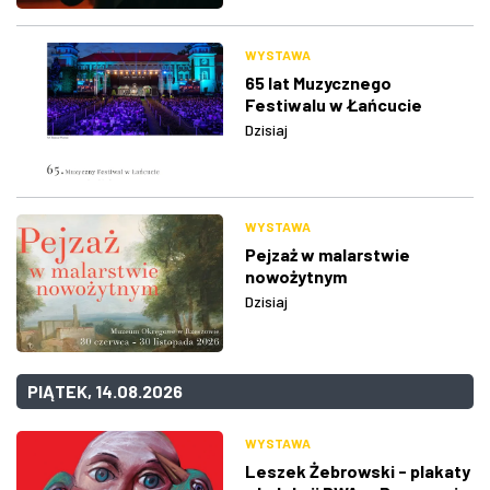
WYSTAWA
65 lat Muzycznego
Festiwalu w Łańcucie
Dzisiaj
WYSTAWA
Pejzaż w malarstwie
nowożytnym
Dzisiaj
PIĄTEK, 14.08.2026
WYSTAWA
Leszek Żebrowski - plakaty