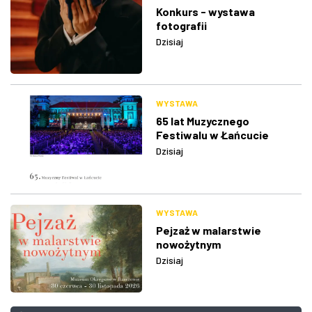
Konkurs - wystawa
fotografii
Dzisiaj
WYSTAWA
65 lat Muzycznego
Festiwalu w Łańcucie
Dzisiaj
WYSTAWA
Pejzaż w malarstwie
nowożytnym
Dzisiaj