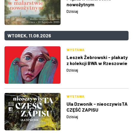
nowożytnym
Dzisiaj
WTOREK, 11.08.2026
WYSTAWA
Leszek Żebrowski - plakaty
z kolekcji BWA w Rzeszowie
Dzisiaj
WYSTAWA
Ula Dzwonik - nieoczywisTA
CZĘŚĆ ZAPISU
Dzisiaj