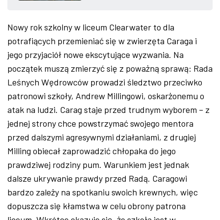
ZDJĘCIA
Nowy rok szkolny w liceum Clearwater to dla
potrafiących przemieniać się w zwierzęta Caraga i
W RZESZOWIE
jego przyjaciół nowe ekscytujące wyzwania. Na
początek muszą zmierzyć się z poważną sprawą: Rada
Leśnych Wędrowców prowadzi śledztwo przeciwko
patronowi szkoły, Andrew Millingowi, oskarżonemu o
atak na ludzi. Carag staje przed trudnym wyborem – z
jednej strony chce powstrzymać swojego mentora
przed dalszymi agresywnymi działaniami, z drugiej
Milling obiecał zaprowadzić chłopaka do jego
prawdziwej rodziny pum. Warunkiem jest jednak
dalsze ukrywanie prawdy przed Radą. Caragowi
bardzo zależy na spotkaniu swoich krewnych, więc
dopuszcza się kłamstwa w celu obrony patrona
liceum. Wkrótce okazuje się, że szkoła jest w