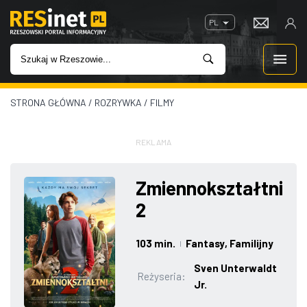
PL
STRONA GŁÓWNA
/
ROZRYWKA
/
FILMY
WIADOMOŚCI
INWESTYCJE
REKLAMA
IMPREZY
Zmiennokształtni
2
ROZRYWKA
103 min.
Fantasy
, Familijny
|
W KINACH
Sven Unterwaldt
Reżyseria:
Jr.
GASTRONOMIA