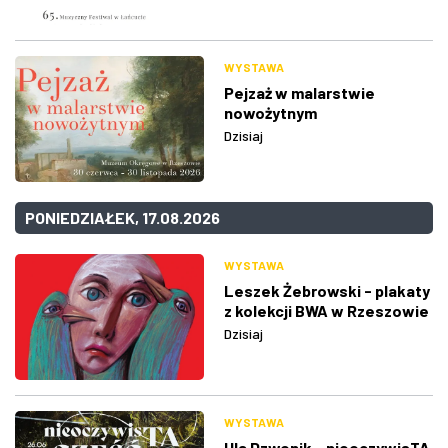
WYSTAWA
Pejzaż w malarstwie
nowożytnym
Dzisiaj
PONIEDZIAŁEK, 17.08.2026
WYSTAWA
Leszek Żebrowski - plakaty
z kolekcji BWA w Rzeszowie
Dzisiaj
WYSTAWA
Ula Dzwonik - nieoczywisTA