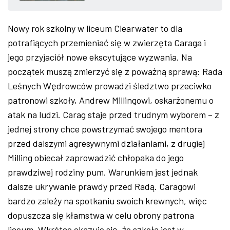
ZDJĘCIA
Nowy rok szkolny w liceum Clearwater to dla
potrafiących przemieniać się w zwierzęta Caraga i
W RZESZOWIE
jego przyjaciół nowe ekscytujące wyzwania. Na
początek muszą zmierzyć się z poważną sprawą: Rada
Leśnych Wędrowców prowadzi śledztwo przeciwko
patronowi szkoły, Andrew Millingowi, oskarżonemu o
atak na ludzi. Carag staje przed trudnym wyborem – z
jednej strony chce powstrzymać swojego mentora
przed dalszymi agresywnymi działaniami, z drugiej
Milling obiecał zaprowadzić chłopaka do jego
prawdziwej rodziny pum. Warunkiem jest jednak
dalsze ukrywanie prawdy przed Radą. Caragowi
bardzo zależy na spotkaniu swoich krewnych, więc
dopuszcza się kłamstwa w celu obrony patrona
liceum. Wkrótce okazuje się, że szkoła jest w