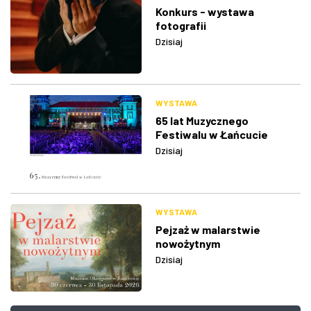
Konkurs - wystawa
fotografii
Dzisiaj
WYSTAWA
65 lat Muzycznego
Festiwalu w Łańcucie
Dzisiaj
WYSTAWA
Pejzaż w malarstwie
nowożytnym
Dzisiaj