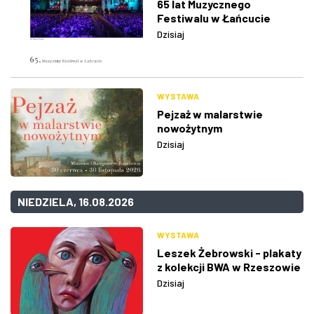
65 lat Muzycznego
Festiwalu w Łańcucie
Dzisiaj
WYSTAWA
Pejzaż w malarstwie
nowożytnym
Dzisiaj
NIEDZIELA, 16.08.2026
WYSTAWA
Leszek Żebrowski - plakaty
z kolekcji BWA w Rzeszowie
Dzisiaj