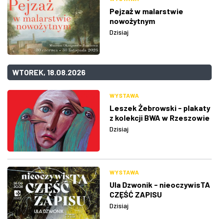
Pejzaż w malarstwie
nowożytnym
Dzisiaj
WTOREK, 18.08.2026
WYSTAWA
Leszek Żebrowski - plakaty
z kolekcji BWA w Rzeszowie
Dzisiaj
WYSTAWA
Ula Dzwonik - nieoczywisTA
CZĘŚĆ ZAPISU
Dzisiaj