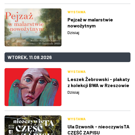
WYSTAWA
Pejzaż w malarstwie
nowożytnym
Dzisiaj
WTOREK, 11.08.2026
WYSTAWA
Leszek Żebrowski - plakaty
z kolekcji BWA w Rzeszowie
Dzisiaj
WYSTAWA
Ula Dzwonik - nieoczywisTA
CZĘŚĆ ZAPISU