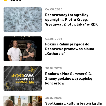
04.08.2026
Rzeszowscy fotograficy
upamiętnią Piotra Krupę.
Wystawa „Z lotu ptaka" w RDK
03.08.2026
Fokus i Rahim przyjadą do
Rzeszowa promować album
„Katharsis”
30.07.2026
Rockowa Noc Summer GIG.
Znamy godzinową rozpiskę
koncertów
30.07.2026
Spotkania z kultura brytyjską dla