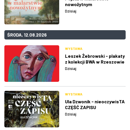
nowożytnym
Dzisiaj
ŚRODA, 12.08.2026
WYSTAWA
Leszek Żebrowski - plakaty
z kolekcji BWA w Rzeszowie
Dzisiaj
WYSTAWA
Ula Dzwonik - nieoczywisTA
CZĘŚĆ ZAPISU
Dzisiaj