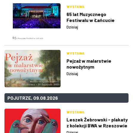
WYSTAWA
65 lat Muzycznego
Festiwalu w Łańcucie
Dzisiaj
WYSTAWA
Pejzaż w malarstwie
nowożytnym
Dzisiaj
POJUTRZE, 09.08.2026
WYSTAWA
Leszek Żebrowski - plakaty
z kolekcji BWA w Rzeszowie
Dzisiaj