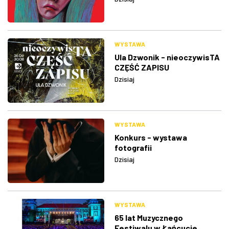
WYSTAWA
Ula Dzwonik - nieoczywisTA
CZĘŚĆ ZAPISU
Dzisiaj
WYSTAWA
Konkurs - wystawa
fotografii
Dzisiaj
WYSTAWA
65 lat Muzycznego
Festiwalu w Łańcucie