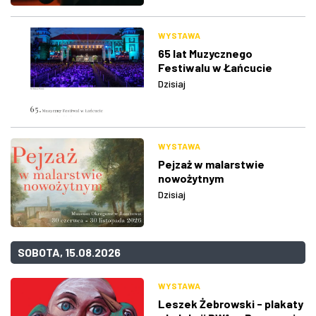
WYSTAWA
65 lat Muzycznego
Festiwalu w Łańcucie
Dzisiaj
WYSTAWA
Pejzaż w malarstwie
nowożytnym
Dzisiaj
SOBOTA, 15.08.2026
WYSTAWA
Leszek Żebrowski - plakaty