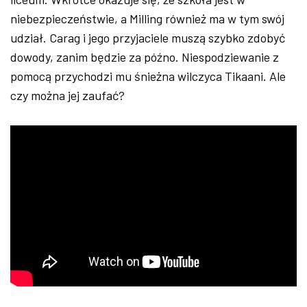
niebezpieczeństwie, a Milling również ma w tym swój
udział. Carag i jego przyjaciele muszą szybko zdobyć
dowody, zanim będzie za późno. Niespodziewanie z
pomocą przychodzi mu śnieżna wilczyca Tikaani. Ale
czy można jej zaufać?