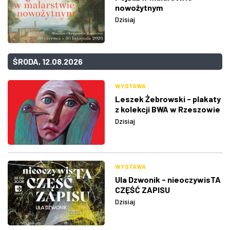
nowożytnym
Dzisiaj
ŚRODA, 12.08.2026
WYSTAWA
Leszek Żebrowski - plakaty
z kolekcji BWA w Rzeszowie
Dzisiaj
WYSTAWA
Ula Dzwonik - nieoczywisTA
CZĘŚĆ ZAPISU
Dzisiaj