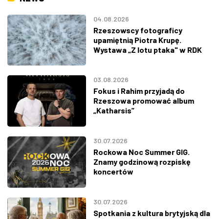
04.08.2026
Rzeszowscy fotograficy
upamiętnią Piotra Krupę.
Wystawa „Z lotu ptaka" w RDK
03.08.2026
Fokus i Rahim przyjadą do
Rzeszowa promować album
„Katharsis”
30.07.2026
Rockowa Noc Summer GIG.
Znamy godzinową rozpiskę
koncertów
30.07.2026
Spotkania z kultura brytyjską dla