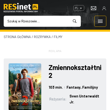
PL
STRONA GŁÓWNA
/
ROZRYWKA
/
FILMY
WIADOMOŚCI
INWESTYCJE
REKLAMA
IMPREZY
Zmiennokształtni
2
ROZRYWKA
103 min.
Fantasy
, Familijny
|
W KINACH
Sven Unterwaldt
Reżyseria:
Jr.
GASTRONOMIA