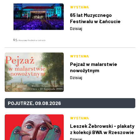
WYSTAWA
65 lat Muzycznego
Festiwalu w Łańcucie
Dzisiaj
WYSTAWA
Pejzaż w malarstwie
nowożytnym
Dzisiaj
POJUTRZE, 09.08.2026
WYSTAWA
Leszek Żebrowski - plakaty
z kolekcji BWA w Rzeszowie
Dzisiaj