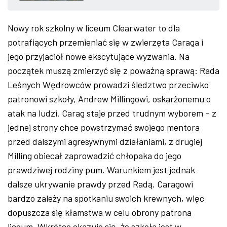
ZDJĘCIA
Nowy rok szkolny w liceum Clearwater to dla
potrafiących przemieniać się w zwierzęta Caraga i
W RZESZOWIE
jego przyjaciół nowe ekscytujące wyzwania. Na
początek muszą zmierzyć się z poważną sprawą: Rada
Leśnych Wędrowców prowadzi śledztwo przeciwko
patronowi szkoły, Andrew Millingowi, oskarżonemu o
atak na ludzi. Carag staje przed trudnym wyborem – z
jednej strony chce powstrzymać swojego mentora
przed dalszymi agresywnymi działaniami, z drugiej
Milling obiecał zaprowadzić chłopaka do jego
prawdziwej rodziny pum. Warunkiem jest jednak
dalsze ukrywanie prawdy przed Radą. Caragowi
bardzo zależy na spotkaniu swoich krewnych, więc
dopuszcza się kłamstwa w celu obrony patrona
liceum. Wkrótce okazuje się, że szkoła jest w