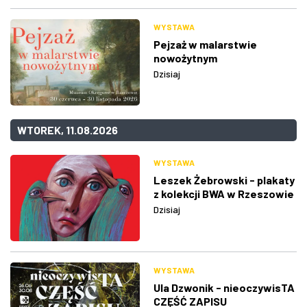
WYSTAWA
Pejzaż w malarstwie
nowożytnym
Dzisiaj
WTOREK, 11.08.2026
WYSTAWA
Leszek Żebrowski - plakaty
z kolekcji BWA w Rzeszowie
Dzisiaj
WYSTAWA
Ula Dzwonik - nieoczywisTA
CZĘŚĆ ZAPISU