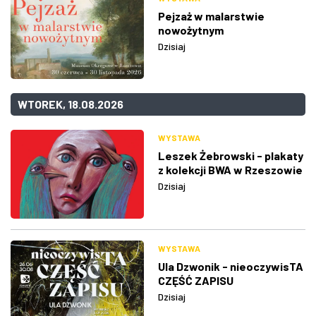
Pejzaż w malarstwie
nowożytnym
Dzisiaj
WTOREK, 18.08.2026
WYSTAWA
Leszek Żebrowski - plakaty
z kolekcji BWA w Rzeszowie
Dzisiaj
WYSTAWA
Ula Dzwonik - nieoczywisTA
CZĘŚĆ ZAPISU
Dzisiaj