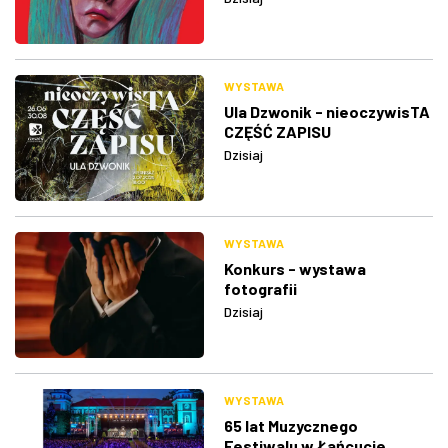
WYSTAWA
Ula Dzwonik - nieoczywisTA
CZĘŚĆ ZAPISU
Dzisiaj
WYSTAWA
Konkurs - wystawa
fotografii
Dzisiaj
WYSTAWA
65 lat Muzycznego
Festiwalu w Łańcucie