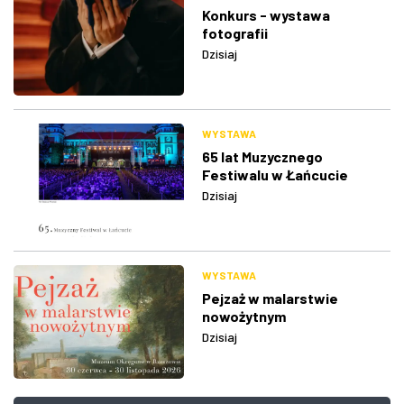
Konkurs - wystawa
fotografii
Dzisiaj
WYSTAWA
65 lat Muzycznego
Festiwalu w Łańcucie
Dzisiaj
WYSTAWA
Pejzaż w malarstwie
nowożytnym
Dzisiaj