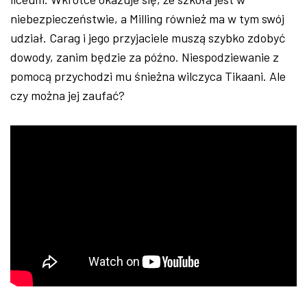
niebezpieczeństwie, a Milling również ma w tym swój
udział. Carag i jego przyjaciele muszą szybko zdobyć
dowody, zanim będzie za późno. Niespodziewanie z
pomocą przychodzi mu śnieżna wilczyca Tikaani. Ale
czy można jej zaufać?