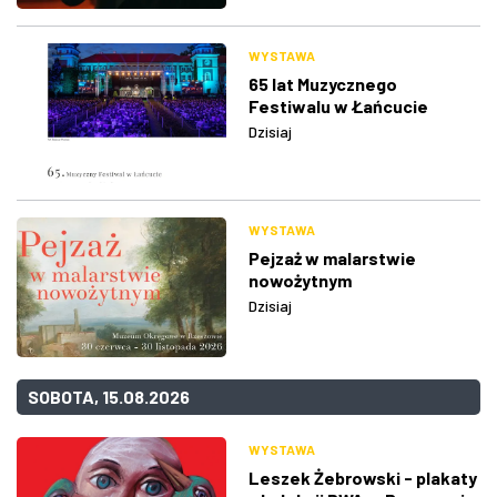
WYSTAWA
65 lat Muzycznego
Festiwalu w Łańcucie
Dzisiaj
WYSTAWA
Pejzaż w malarstwie
nowożytnym
Dzisiaj
SOBOTA, 15.08.2026
WYSTAWA
Leszek Żebrowski - plakaty