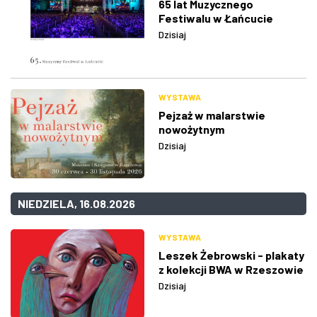
65 lat Muzycznego
Festiwalu w Łańcucie
Dzisiaj
WYSTAWA
Pejzaż w malarstwie
nowożytnym
Dzisiaj
NIEDZIELA, 16.08.2026
WYSTAWA
Leszek Żebrowski - plakaty
z kolekcji BWA w Rzeszowie
Dzisiaj