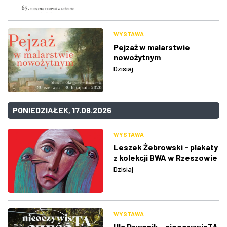
WYSTAWA
Pejzaż w malarstwie
nowożytnym
Dzisiaj
PONIEDZIAŁEK, 17.08.2026
WYSTAWA
Leszek Żebrowski - plakaty
z kolekcji BWA w Rzeszowie
Dzisiaj
WYSTAWA
Ula Dzwonik - nieoczywisTA