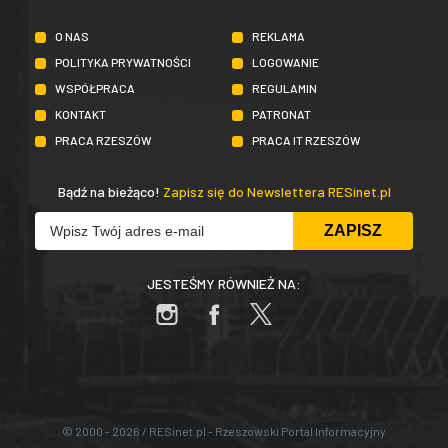
O NAS
REKLAMA
POLITYKA PRYWATNOŚCI
LOGOWANIE
WSPÓŁPRACA
REGULAMIN
KONTAKT
PATRONAT
PRACA RZESZÓW
PRACA IT RZESZÓW
Bądź na bieżąco!
Zapisz się do Newslettera RESinet.pl
JESTEŚMY RÓWNIEŻ NA:
© 2000 - 2026 / RESinet.pl - Rzeszowski Portal Informacyjny