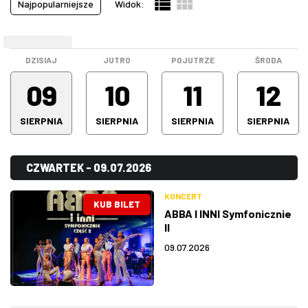
Najpopularniejsze
Widok:
Pokazy filmowe
(19)
ZDJĘCIA
Spektakle
(64)
WEEKEND
Spotkanie
(0)
W RZESZOWIE
DZISIAJ
JUTRO
POJUTRZE
ŚRODA
Stand-up
(16)
09
10
11
12
Warsztaty
(0)
SIERPNIA
SIERPNIA
SIERPNIA
SIERPNIA
Wystawa
(5)
Wszystkie kategorie
(191)
CZWARTEK - 09.07.2026
KONCERT
KUB BILET
ABBA I INNI Symfonicznie
II
09.07.2026