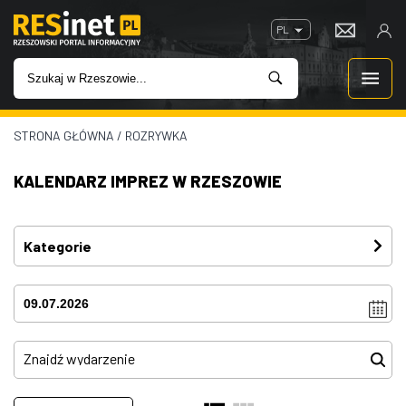
PL
STRONA GŁÓWNA
/
ROZRYWKA
WIADOMOŚCI
KALENDARZ IMPREZ W RZESZOWIE
INWESTYCJE
IMPREZY
Kategorie
Festiwal
(3)
ROZRYWKA
Imprezy
(4)
W KINACH
Kino plenerowe
(0)
Koncerty
(80)
GASTRONOMIA