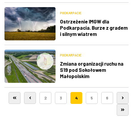
Barwinka
PODKARPACIE
Ostrzeżenie IMGW dla
Podkarpacia. Burze z gradem
i silnym wiatrem
PODKARPACIE
Zmiana organizacji ruchu na
S19 pod Sokołowem
Małopolskim
2
3
4
5
6