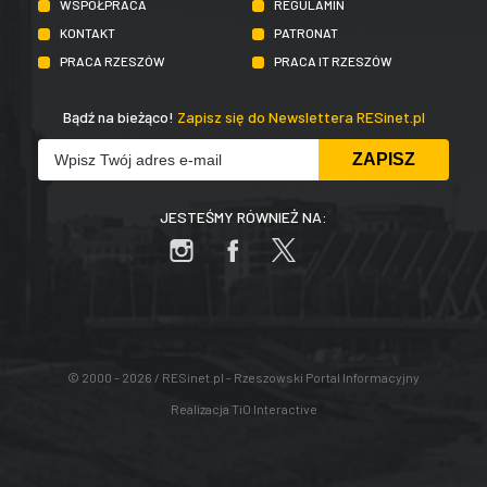
WSPÓŁPRACA
REGULAMIN
KONTAKT
PATRONAT
PRACA RZESZÓW
PRACA IT RZESZÓW
Bądź na bieżąco!
Zapisz się do Newslettera RESinet.pl
JESTEŚMY RÓWNIEŻ NA:
© 2000 - 2026 / RESinet.pl - Rzeszowski Portal Informacyjny
Realizacja
TiO Interactive