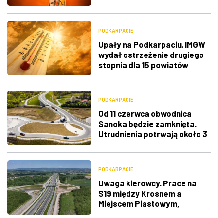
PODKARPACIE
Upały na Podkarpaciu. IMGW
wydał ostrzeżenie drugiego
stopnia dla 15 powiatów
PODKARPACIE
Od 11 czerwca obwodnica
Sanoka będzie zamknięta.
Utrudnienia potrwają około 3
tygodnie
PODKARPACIE
Uwaga kierowcy. Prace na
S19 między Krosnem a
Miejscem Piastowym,
utrudnienia w stronę