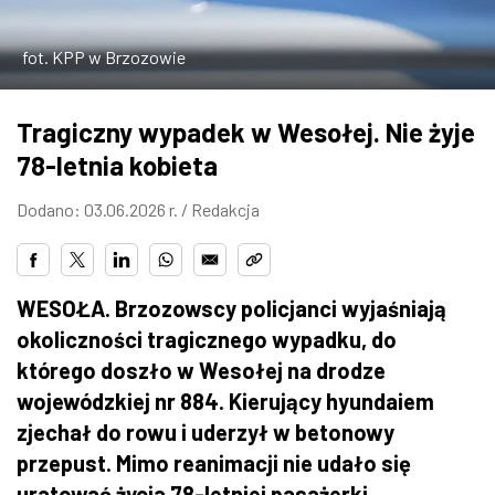
ZDJĘCIA
fot. KPP w Brzozowie
W RZESZOWIE
Tragiczny wypadek w Wesołej. Nie żyje
78-letnia kobieta
Dodano: 03.06.2026 r. /
Redakcja
WESOŁA. Brzozowscy policjanci wyjaśniają
okoliczności tragicznego wypadku, do
którego doszło w Wesołej na drodze
wojewódzkiej nr 884. Kierujący hyundaiem
zjechał do rowu i uderzył w betonowy
przepust. Mimo reanimacji nie udało się
uratować życia 78-letniej pasażerki.