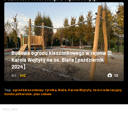
Budowa ogrodu kieszonkowego w rejonie ul.
Karola Wojtyły na os. Biała [październik
2024]
fot.:
ViC
12
Tagi:
ogród kieszonkowy
,
tyrolka
,
Biała
,
Karola Wojtyły
,
teren rekeracyjny
,
boisko piłkarskie
,
plac zabaw
REKLAMA