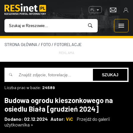
PL
STRONA GŁÓWNA
/
FOTO
/
FOTORELACJE
WIADOMOŚCI
REKLAMA
INWESTYCJE
IMPREZY
Liczba prac w bazie:
24589
ROZRYWKA
Budowa ogrodu kieszonkowego na
osiedlu Biała [grudzień 2024]
W KINACH
Dodano: 02.12.2024 Autor:
ViC
Przejdź do galerii
użytkownika »
GASTRONOMIA