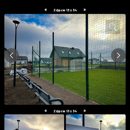
ZDJĘCIA
«
»
Zdjęcie 13 z 34
W RZESZOWIE
«
»
Zdjęcie 13 z 34