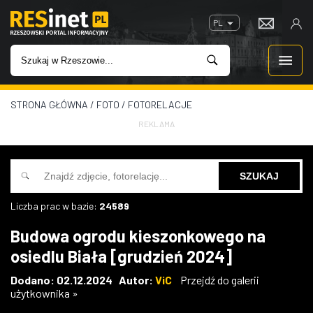
PL
STRONA GŁÓWNA
/
FOTO
/
FOTORELACJE
WIADOMOŚCI
REKLAMA
INWESTYCJE
IMPREZY
Liczba prac w bazie:
24589
ROZRYWKA
Budowa ogrodu kieszonkowego na
osiedlu Biała [grudzień 2024]
W KINACH
Dodano: 02.12.2024 Autor:
ViC
Przejdź do galerii
użytkownika »
GASTRONOMIA