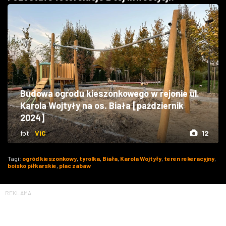
Budowa ogrodu kieszonkowego w rejonie ul.
Karola Wojtyły na os. Biała [październik
2024]
fot.:
ViC
12
Tagi:
ogród kieszonkowy
,
tyrolka
,
Biała
,
Karola Wojtyły
,
teren rekeracyjny
,
boisko piłkarskie
,
plac zabaw
REKLAMA