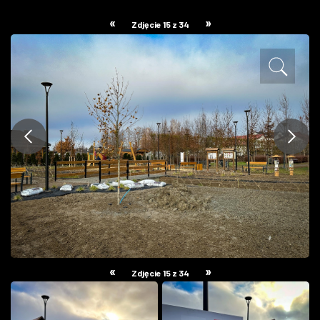
ZDJĘCIA
«
»
Zdjęcie 15 z 34
W RZESZOWIE
«
»
Zdjęcie 15 z 34