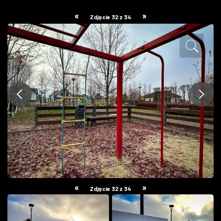
ZDJĘCIA
«
»
Zdjęcie 32 z 34
W RZESZOWIE
«
»
Zdjęcie 32 z 34