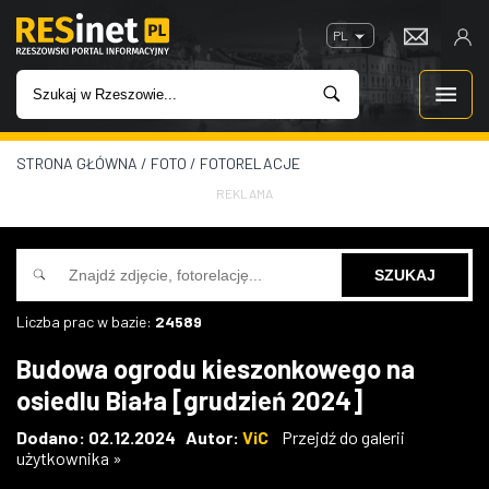
PL
STRONA GŁÓWNA
/
FOTO
/
FOTORELACJE
WIADOMOŚCI
REKLAMA
INWESTYCJE
IMPREZY
Liczba prac w bazie:
24589
ROZRYWKA
Budowa ogrodu kieszonkowego na
osiedlu Biała [grudzień 2024]
W KINACH
Dodano: 02.12.2024 Autor:
ViC
Przejdź do galerii
użytkownika »
GASTRONOMIA