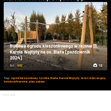
Budowa ogrodu kieszonkowego w rejonie ul.
Karola Wojtyły na os. Biała [październik
2024]
fot.:
ViC
12
Tagi:
ogród kieszonkowy
,
tyrolka
,
Biała
,
Karola Wojtyły
,
teren rekeracyjny
,
boisko piłkarskie
,
plac zabaw
REKLAMA