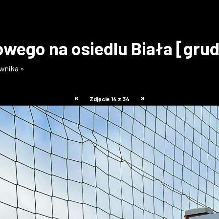
wego na osiedlu Biała [gru
ownika »
«
»
Zdjęcie 14 z 34