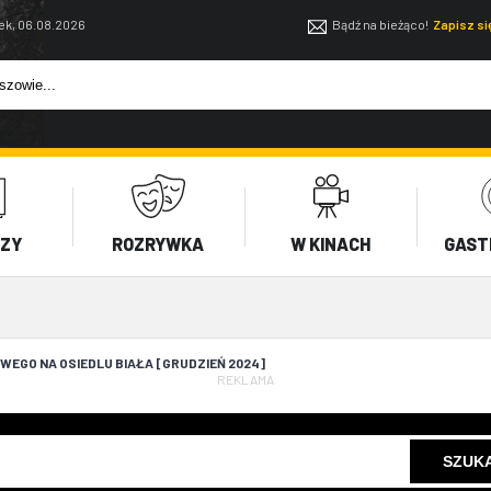
ek, 06.08.2026
Bądź na bieżąco!
Zapisz s
EZY
ROZRYWKA
W KINACH
GAST
EGO NA OSIEDLU BIAŁA [GRUDZIEŃ 2024]
REKLAMA