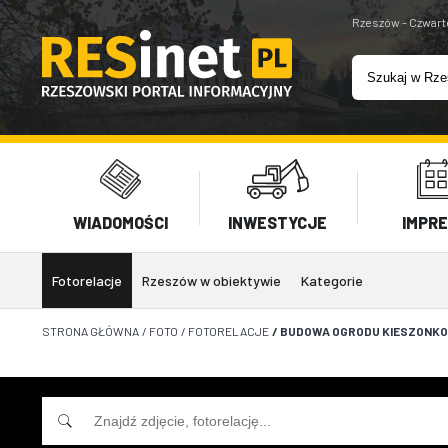
Rzeszów - Czwart
WIADOMOŚCI
INWESTYCJE
IMPR
Fotorelacje
Rzeszów w obiektywie
Kategorie
STRONA GŁÓWNA
/
FOTO
/
FOTORELACJE
/
BUDOWA OGRODU KIESZONKOW