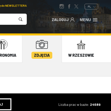
ię do NEWSLETTERA
PL
ZALOGUJ
MENU
RONOMIA
ZDJĘCIA
W RZESZOWIE
Liczba prac w bazie:
24589