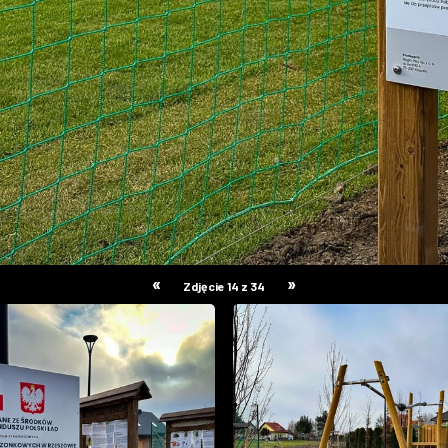
«
»
Zdjęcie 14 z 34