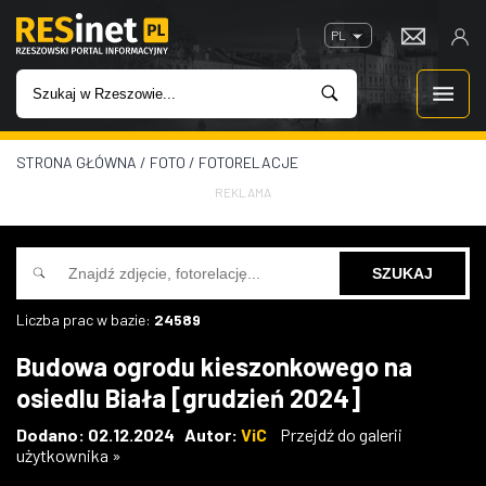
PL
STRONA GŁÓWNA
/
FOTO
/
FOTORELACJE
WIADOMOŚCI
REKLAMA
INWESTYCJE
IMPREZY
Liczba prac w bazie:
24589
ROZRYWKA
Budowa ogrodu kieszonkowego na
osiedlu Biała [grudzień 2024]
W KINACH
Dodano: 02.12.2024 Autor:
ViC
Przejdź do galerii
użytkownika »
GASTRONOMIA