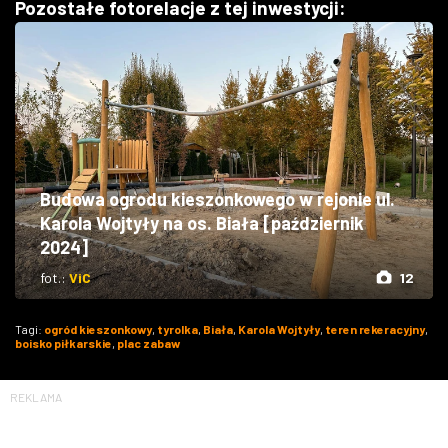
Pozostałe fotorelacje z tej inwestycji:
Budowa ogrodu kieszonkowego w rejonie ul.
Karola Wojtyły na os. Biała [październik
2024]
fot.:
ViC
12
Tagi:
ogród kieszonkowy
,
tyrolka
,
Biała
,
Karola Wojtyły
,
teren rekeracyjny
,
boisko piłkarskie
,
plac zabaw
REKLAMA