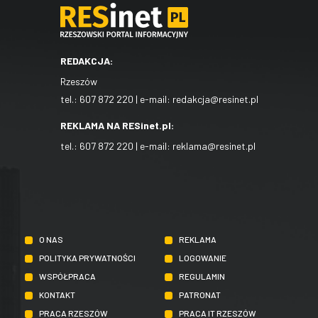
REDAKCJA:
Rzeszów
tel.:
607 872 220
| e-mail:
redakcja@resinet.pl
REKLAMA NA RESinet.pl:
tel.:
607 872 220
| e-mail:
reklama@resinet.pl
O NAS
REKLAMA
POLITYKA PRYWATNOŚCI
LOGOWANIE
WSPÓŁPRACA
REGULAMIN
KONTAKT
PATRONAT
PRACA RZESZÓW
PRACA IT RZESZÓW