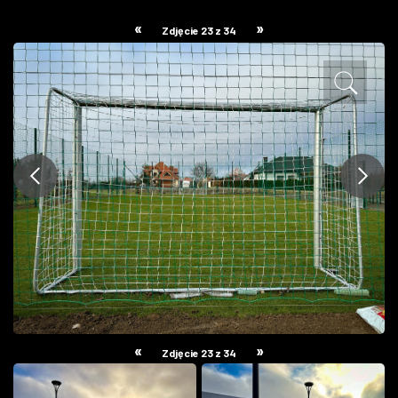
ZDJĘCIA
«
»
Zdjęcie 23 z 34
W RZESZOWIE
«
»
Zdjęcie 23 z 34