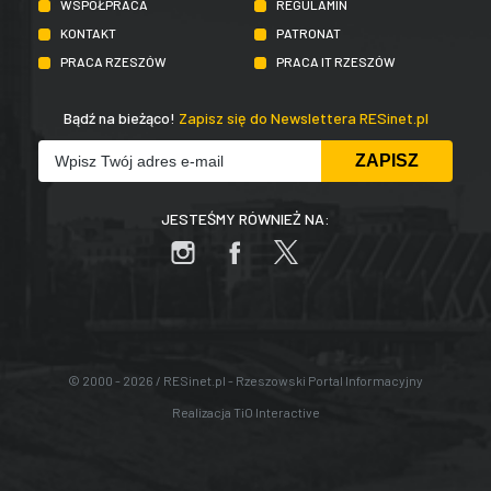
WSPÓŁPRACA
REGULAMIN
KONTAKT
PATRONAT
PRACA RZESZÓW
PRACA IT RZESZÓW
Bądź na bieżąco!
Zapisz się do Newslettera RESinet.pl
JESTEŚMY RÓWNIEŻ NA:
© 2000 - 2026 / RESinet.pl - Rzeszowski Portal Informacyjny
Realizacja
TiO Interactive