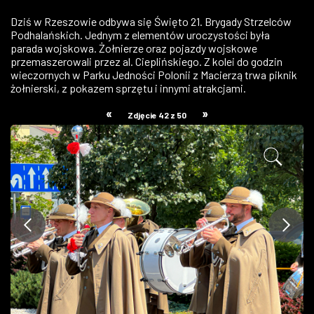
ZDJĘCIA
Dziś w Rzeszowie odbywa się Święto 21. Brygady Strzelców
Podhalańskich. Jednym z elementów uroczystości była
parada wojskowa. Żołnierze oraz pojazdy wojskowe
W RZESZOWIE
przemaszerowali przez al. Cieplińskiego. Z kolei do godzin
wieczornych w Parku Jedności Polonii z Macierzą trwa piknik
żołnierski, z pokazem sprzętu i innymi atrakcjami.
«
»
Zdjęcie 42 z 50