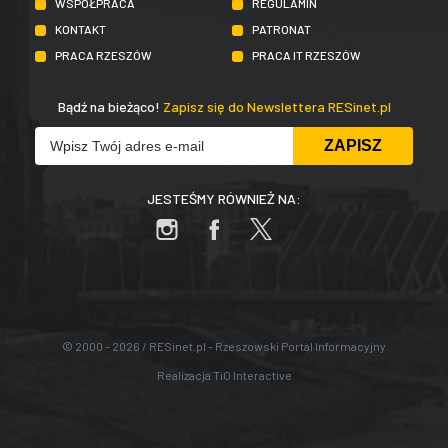
WSPÓŁPRACA
REGULAMIN
KONTAKT
PATRONAT
PRACA RZESZÓW
PRACA IT RZESZÓW
Bądź na bieżąco!
Zapisz się do Newslettera RESinet.pl
JESTEŚMY RÓWNIEŻ NA:
© 2000 - 2026 / RESinet.pl - Rzeszowski Portal Informacyjny
Realizacja
TiO Interactive