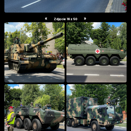
«
»
Zdjęcie 16 z 50