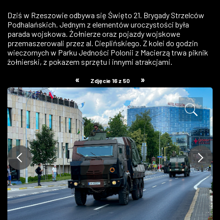
ZDJĘCIA
Dziś w Rzeszowie odbywa się Święto 21. Brygady Strzelców
Podhalańskich. Jednym z elementów uroczystości była
parada wojskowa. Żołnierze oraz pojazdy wojskowe
W RZESZOWIE
przemaszerowali przez al. Cieplińskiego. Z kolei do godzin
wieczornych w Parku Jedności Polonii z Macierzą trwa piknik
żołnierski, z pokazem sprzętu i innymi atrakcjami.
«
»
Zdjęcie 16 z 50