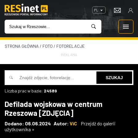
PL
STRONA GŁÓWNA
/
FOTO
/
FOTORELACJE
WIADOMOŚCI
REKLAMA
INWESTYCJE
IMPREZY
Liczba prac w bazie:
24589
ROZRYWKA
Defilada wojskowa w centrum
Rzeszowa [ZDJĘCIA]
W KINACH
Dodano: 06.06.2024 Autor:
ViC
Przejdź do galerii
użytkownika »
GASTRONOMIA