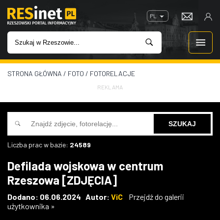
PL
STRONA GŁÓWNA
/
FOTO
/
FOTORELACJE
WIADOMOŚCI
REKLAMA
INWESTYCJE
IMPREZY
Liczba prac w bazie:
24589
ROZRYWKA
Defilada wojskowa w centrum
Rzeszowa [ZDJĘCIA]
W KINACH
Dodano: 06.06.2024 Autor:
ViC
Przejdź do galerii
użytkownika »
GASTRONOMIA