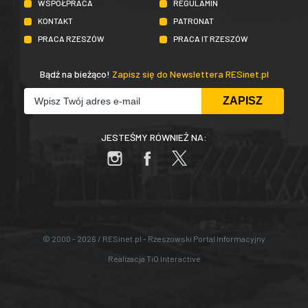
WSPÓŁPRACA
REGULAMIN
KONTAKT
PATRONAT
PRACA RZESZÓW
PRACA IT RZESZÓW
Bądź na bieżąco!
Zapisz się do Newslettera RESinet.pl
JESTEŚMY RÓWNIEŻ NA:
© 2000 - 2026 / RESinet.pl - Rzeszowski Portal Informacyjny
Realizacja
TiO Interactive