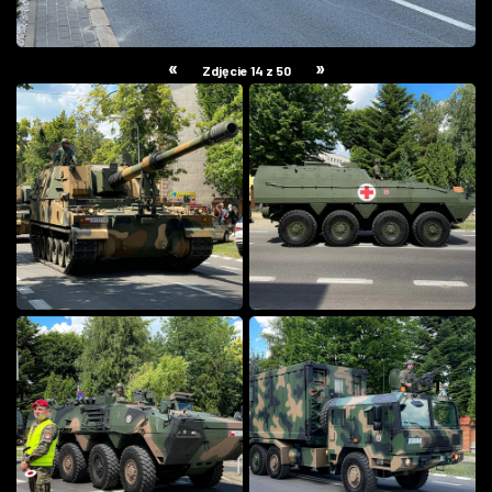
«
»
Zdjęcie 14 z 50