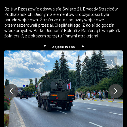
ZDJĘCIA
Dziś w Rzeszowie odbywa się Święto 21. Brygady Strzelców
Podhalańskich. Jednym z elementów uroczystości była
parada wojskowa. Żołnierze oraz pojazdy wojskowe
W RZESZOWIE
przemaszerowali przez al. Cieplińskiego. Z kolei do godzin
wieczornych w Parku Jedności Polonii z Macierzą trwa piknik
żołnierski, z pokazem sprzętu i innymi atrakcjami.
«
»
Zdjęcie 14 z 50