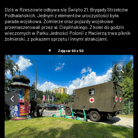
ZDJĘCIA
Dziś w Rzeszowie odbywa się Święto 21. Brygady Strzelców
Podhalańskich. Jednym z elementów uroczystości była
parada wojskowa. Żołnierze oraz pojazdy wojskowe
W RZESZOWIE
przemaszerowali przez al. Cieplińskiego. Z kolei do godzin
wieczornych w Parku Jedności Polonii z Macierzą trwa piknik
żołnierski, z pokazem sprzętu i innymi atrakcjami.
«
Zdjęcie 50 z 50