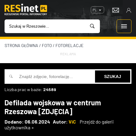
PL
STRONA GŁÓWNA
/
FOTO
/
FOTORELACJE
WIADOMOŚCI
REKLAMA
INWESTYCJE
IMPREZY
Liczba prac w bazie:
24589
ROZRYWKA
Defilada wojskowa w centrum
Rzeszowa [ZDJĘCIA]
W KINACH
Dodano: 06.06.2024 Autor:
ViC
Przejdź do galerii
użytkownika »
GASTRONOMIA