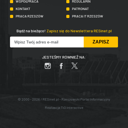
WSPÓŁPRACA
REGULAMIN
KONTAKT
PATRONAT
PRACA RZESZÓW
PRACA IT RZESZÓW
Bądź na bieżąco!
Zapisz się do Newslettera RESinet.pl
JESTEŚMY RÓWNIEŻ NA:
© 2000 - 2026 / RESinet.pl - Rzeszowski Portal Informacyjny
Realizacja
TiO Interactive