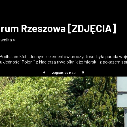
ntrum Rzeszowa [ZDJĘCIA]
kownika »
 Podhalańskich. Jednym z elementów uroczystości była parada wo
ku Jedności Polonii z Macierzą trwa piknik żołnierski, z pokazem spr
«
»
Zdjęcie 29 z 50