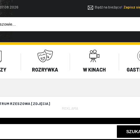
 07.08.2026
Bądź na bieżąco!
Zapisz s
EZY
ROZRYWKA
W KINACH
GAST
TRUM RZESZOWA [ZDJĘCIA]
REKLAMA