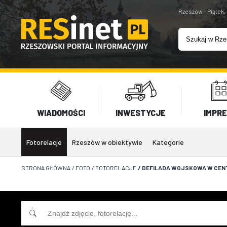
Rzeszów - Piątek,
WIADOMOŚCI
INWESTYCJE
IMPR
Fotorelacje
Rzeszów w obiektywie
Kategorie
STRONA GŁÓWNA
/
FOTO
/
FOTORELACJE
/
DEFILADA WOJSKOWA W CEN