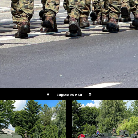
«
»
Zdjęcie 29 z 50