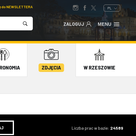
ię do NEWSLETTERA
PL
ZALOGUJ
MENU
RONOMIA
ZDJĘCIA
W RZESZOWIE
Liczba prac w bazie:
24589