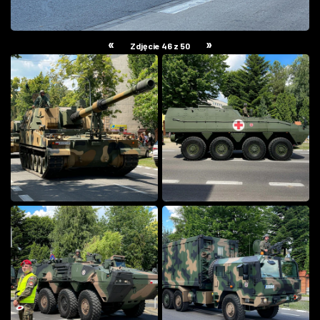
«
»
Zdjęcie 46 z 50