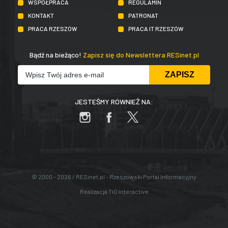
WSPÓŁPRACA
REGULAMIN
KONTAKT
PATRONAT
PRACA RZESZÓW
PRACA IT RZESZÓW
Bądź na bieżąco!
Zapisz się do Newslettera RESinet.pl
JESTEŚMY RÓWNIEŻ NA:
© 2000 - 2026 / RESinet.pl - Rzeszowski Portal Informacyjny
Realizacja
TiO Interactive