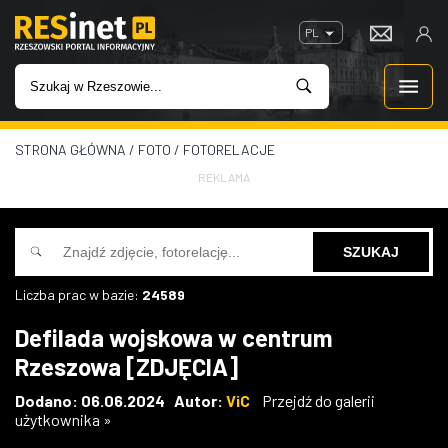
PL
STRONA GŁÓWNA
/
FOTO
/
FOTORELACJE
WIADOMOŚCI
REKLAMA
INWESTYCJE
IMPREZY
Liczba prac w bazie:
24589
ROZRYWKA
Defilada wojskowa w centrum
Rzeszowa [ZDJĘCIA]
W KINACH
Dodano: 06.06.2024 Autor:
ViC
Przejdź do galerii
użytkownika »
GASTRONOMIA