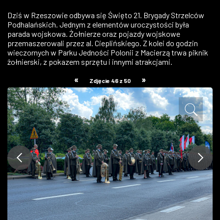
ZDJĘCIA
Dziś w Rzeszowie odbywa się Święto 21. Brygady Strzelców
Podhalańskich. Jednym z elementów uroczystości była
parada wojskowa. Żołnierze oraz pojazdy wojskowe
W RZESZOWIE
przemaszerowali przez al. Cieplińskiego. Z kolei do godzin
wieczornych w Parku Jedności Polonii z Macierzą trwa piknik
żołnierski, z pokazem sprzętu i innymi atrakcjami.
«
»
Zdjęcie 46 z 50