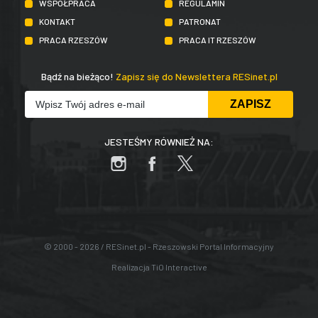
WSPÓŁPRACA
REGULAMIN
KONTAKT
PATRONAT
PRACA RZESZÓW
PRACA IT RZESZÓW
Bądź na bieżąco!
Zapisz się do Newslettera RESinet.pl
JESTEŚMY RÓWNIEŻ NA:
© 2000 - 2026 / RESinet.pl - Rzeszowski Portal Informacyjny
Realizacja
TiO Interactive