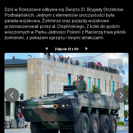
ZDJĘCIA
Dziś w Rzeszowie odbywa się Święto 21. Brygady Strzelców
Podhalańskich. Jednym z elementów uroczystości była
parada wojskowa. Żołnierze oraz pojazdy wojskowe
W RZESZOWIE
przemaszerowali przez al. Cieplińskiego. Z kolei do godzin
wieczornych w Parku Jedności Polonii z Macierzą trwa piknik
żołnierski, z pokazem sprzętu i innymi atrakcjami.
«
»
Zdjęcie 12 z 50