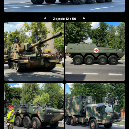
«
»
Zdjęcie 12 z 50