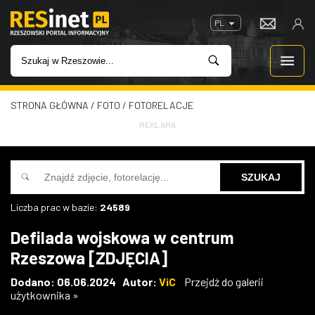
PL
STRONA GŁÓWNA
/
FOTO
/
FOTORELACJE
WIADOMOŚCI
REKLAMA
INWESTYCJE
IMPREZY
Liczba prac w bazie:
24589
ROZRYWKA
Defilada wojskowa w centrum
Rzeszowa [ZDJĘCIA]
W KINACH
Dodano: 06.06.2024 Autor:
ViC
Przejdź do galerii
użytkownika »
GASTRONOMIA