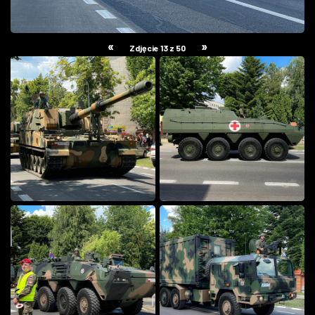
«
»
Zdjęcie 13 z 50