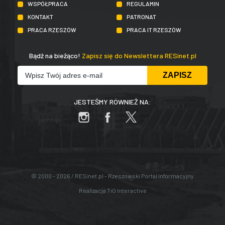
WSPÓŁPRACA
REGULAMIN
KONTAKT
PATRONAT
PRACA RZESZÓW
PRACA IT RZESZÓW
Bądź na bieżąco!
Zapisz się do Newslettera RESinet.pl
JESTEŚMY RÓWNIEŻ NA:
© 2000 - 2026 / RESinet.pl - Rzeszowski Portal Informacyjny
Realizacja
TiO Interactive