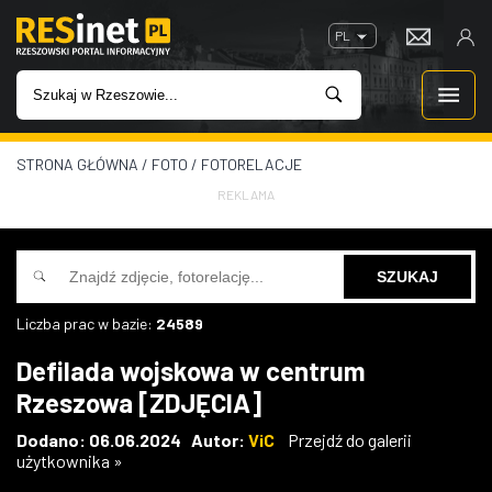
PL
STRONA GŁÓWNA
/
FOTO
/
FOTORELACJE
WIADOMOŚCI
REKLAMA
INWESTYCJE
IMPREZY
Liczba prac w bazie:
24589
ROZRYWKA
Defilada wojskowa w centrum
Rzeszowa [ZDJĘCIA]
W KINACH
Dodano: 06.06.2024 Autor:
ViC
Przejdź do galerii
użytkownika »
GASTRONOMIA