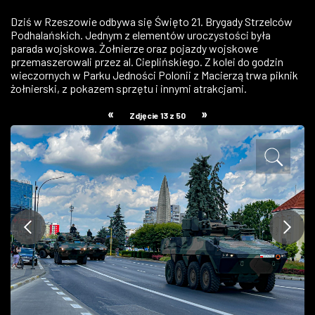
ZDJĘCIA
Dziś w Rzeszowie odbywa się Święto 21. Brygady Strzelców
Podhalańskich. Jednym z elementów uroczystości była
parada wojskowa. Żołnierze oraz pojazdy wojskowe
W RZESZOWIE
przemaszerowali przez al. Cieplińskiego. Z kolei do godzin
wieczornych w Parku Jedności Polonii z Macierzą trwa piknik
żołnierski, z pokazem sprzętu i innymi atrakcjami.
«
»
Zdjęcie 13 z 50