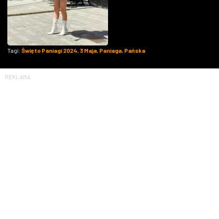
Tagi:
Święto Paniagi 2024
,
3 Maja
,
Paniaga
,
Pańska
REKLAMA