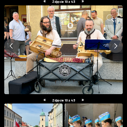
«
»
Zdjęcie 10 z 43
ZDJĘCIA
W RZESZOWIE
«
»
Zdjęcie 10 z 43