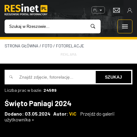
PL
STRONA GŁÓWNA
/
FOTO
/
FOTORELACJE
WIADOMOŚCI
REKLAMA
INWESTYCJE
IMPREZY
Liczba prac w bazie:
24589
ROZRYWKA
Święto Paniagi 2024
W KINACH
Dodano: 03.05.2024 Autor:
ViC
Przejdź do galerii
użytkownika »
GASTRONOMIA