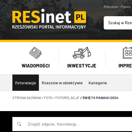
Rzeszów - Piątek,
WIADOMOŚCI
INWESTYCJE
IMPR
Fotorelacje
Rzeszów w obiektywie
Kategorie
STRONA GŁÓWNA
/
FOTO
/
FOTORELACJE
/
ŚWIĘTO PANIAGI 2024