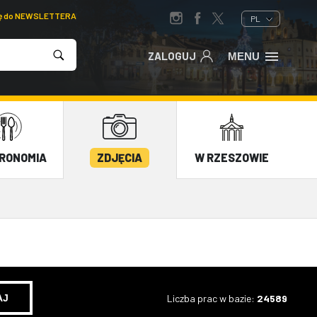
ię do NEWSLETTERA
PL
ZALOGUJ
MENU
RONOMIA
ZDJĘCIA
W RZESZOWIE
Liczba prac w bazie:
24589