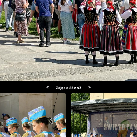
«
»
Zdjęcie 28 z 43