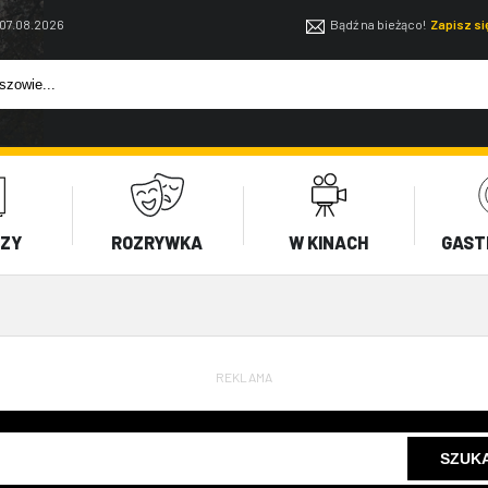
 07.08.2026
Bądź na bieżąco!
Zapisz s
EZY
ROZRYWKA
W KINACH
GAST
REKLAMA