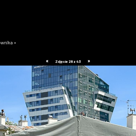
kownika »
«
»
Zdjęcie 28 z 43