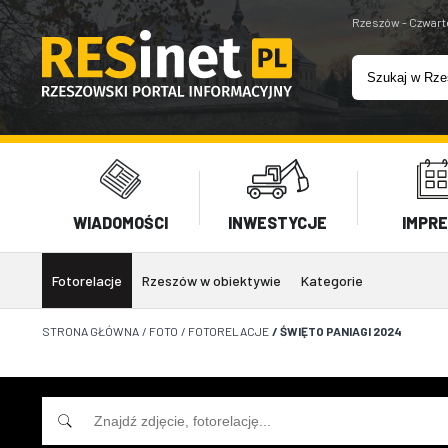
Rzeszów - Czwart
WIADOMOŚCI
INWESTYCJE
IMPR
Fotorelacje
Rzeszów w obiektywie
Kategorie
STRONA GŁÓWNA
/
FOTO
/
FOTORELACJE
/
ŚWIĘTO PANIAGI 2024