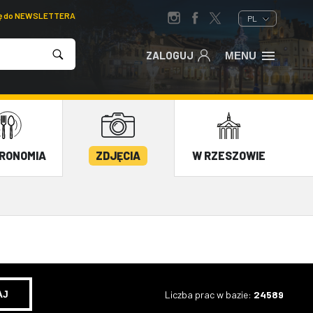
ię do NEWSLETTERA
PL
ZALOGUJ
MENU
RONOMIA
ZDJĘCIA
W RZESZOWIE
Liczba prac w bazie:
24589