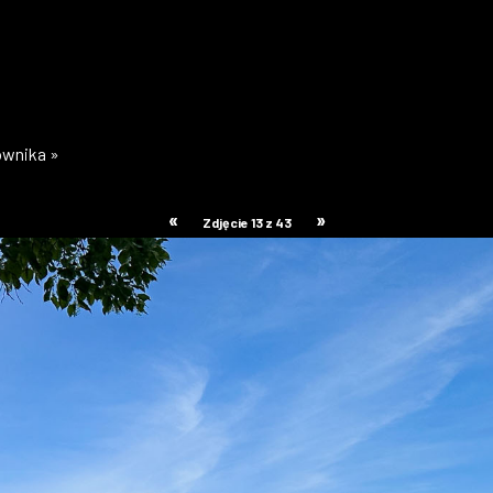
kownika »
«
»
Zdjęcie 13 z 43