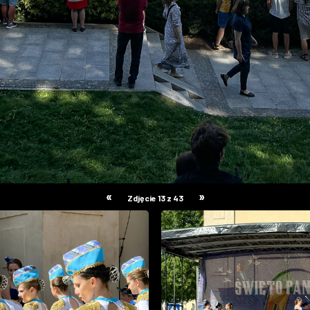
«
»
Zdjęcie 13 z 43