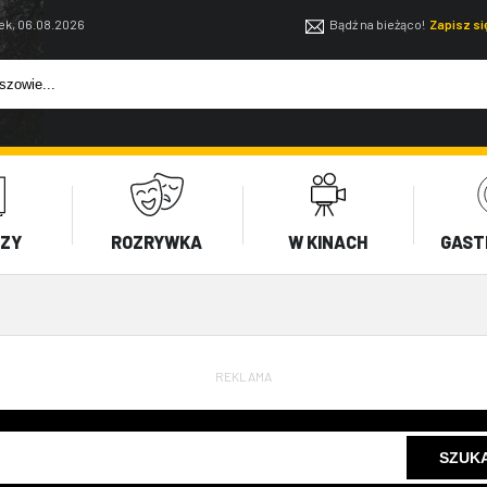
ek, 06.08.2026
Bądź na bieżąco!
Zapisz s
EZY
ROZRYWKA
W KINACH
GAST
REKLAMA