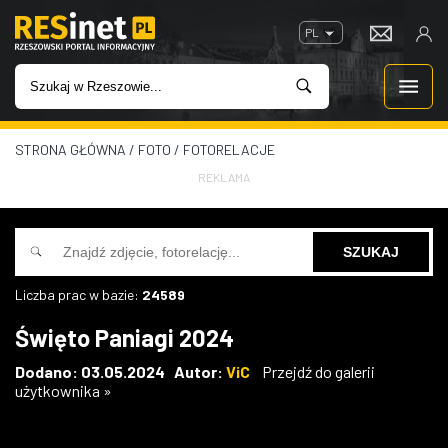
PL
STRONA GŁÓWNA
/
FOTO
/
FOTORELACJE
WIADOMOŚCI
REKLAMA
INWESTYCJE
IMPREZY
Liczba prac w bazie:
24589
ROZRYWKA
Święto Paniagi 2024
W KINACH
Dodano: 03.05.2024 Autor:
ViC
Przejdź do galerii
użytkownika »
GASTRONOMIA