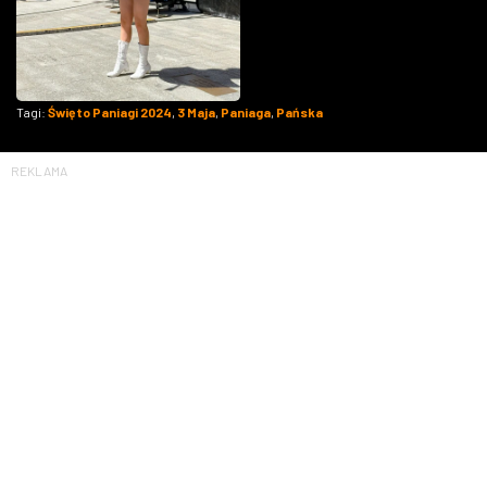
Tagi:
Święto Paniagi 2024
,
3 Maja
,
Paniaga
,
Pańska
REKLAMA