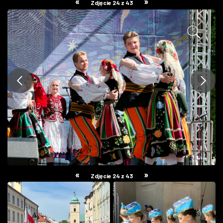
«
»
Zdjęcie 24 z 43
ZDJĘCIA
W RZESZOWIE
«
»
Zdjęcie 24 z 43