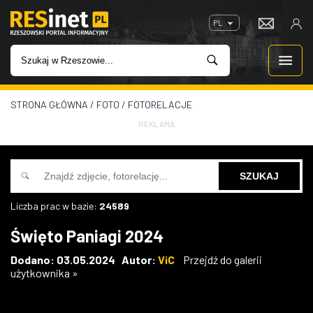
PL
STRONA GŁÓWNA
/
FOTO
/
FOTORELACJE
WIADOMOŚCI
REKLAMA
INWESTYCJE
IMPREZY
Liczba prac w bazie:
24589
ROZRYWKA
Święto Paniagi 2024
W KINACH
Dodano: 03.05.2024 Autor:
ViC
Przejdź do galerii
użytkownika »
GASTRONOMIA