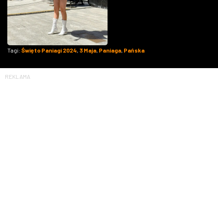
Tagi:
Święto Paniagi 2024
,
3 Maja
,
Paniaga
,
Pańska
REKLAMA