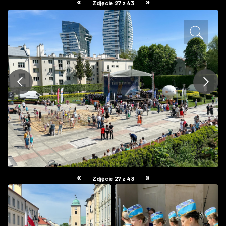
«
»
Zdjęcie 27 z 43
ZDJĘCIA
W RZESZOWIE
«
»
Zdjęcie 27 z 43