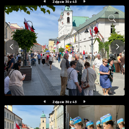
«
»
Zdjęcie 30 z 43
ZDJĘCIA
W RZESZOWIE
«
»
Zdjęcie 30 z 43