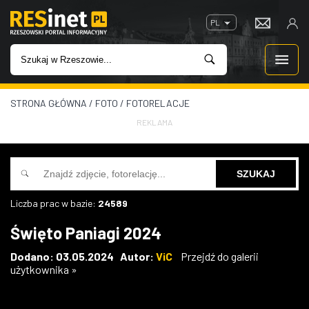
PL
STRONA GŁÓWNA
/
FOTO
/
FOTORELACJE
WIADOMOŚCI
REKLAMA
INWESTYCJE
IMPREZY
Liczba prac w bazie:
24589
ROZRYWKA
Święto Paniagi 2024
W KINACH
Dodano: 03.05.2024 Autor:
ViC
Przejdź do galerii
użytkownika »
GASTRONOMIA