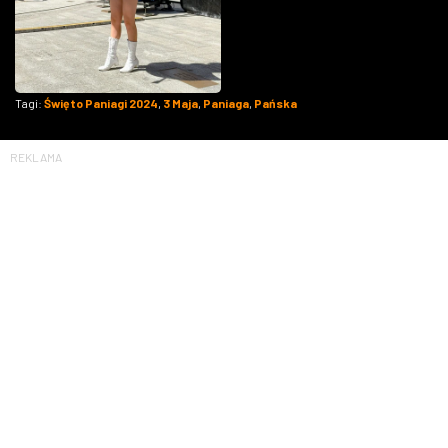
Tagi:
Święto Paniagi 2024
,
3 Maja
,
Paniaga
,
Pańska
REKLAMA