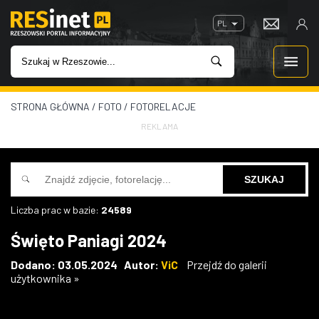
PL
STRONA GŁÓWNA
/
FOTO
/
FOTORELACJE
WIADOMOŚCI
REKLAMA
INWESTYCJE
IMPREZY
Liczba prac w bazie:
24589
ROZRYWKA
Święto Paniagi 2024
W KINACH
Dodano: 03.05.2024 Autor:
ViC
Przejdź do galerii
użytkownika »
GASTRONOMIA