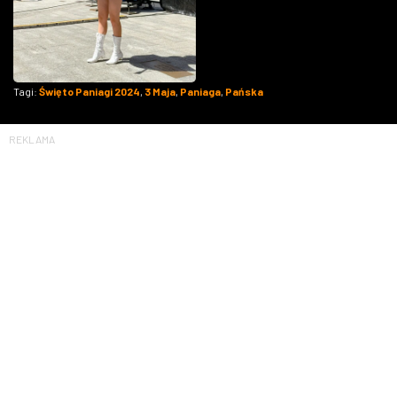
Tagi:
Święto Paniagi 2024
,
3 Maja
,
Paniaga
,
Pańska
REKLAMA