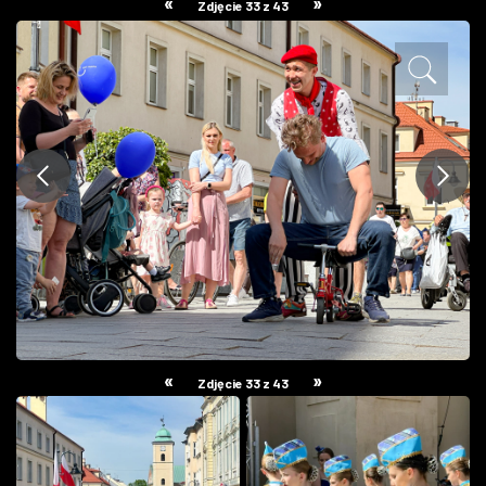
«
»
Zdjęcie 33 z 43
ZDJĘCIA
W RZESZOWIE
«
»
Zdjęcie 33 z 43