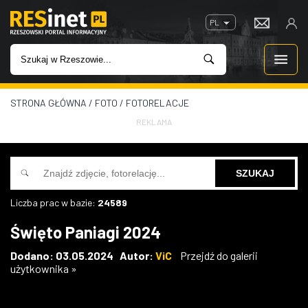
PL
STRONA GŁÓWNA
/
FOTO
/
FOTORELACJE
WIADOMOŚCI
REKLAMA
INWESTYCJE
IMPREZY
Liczba prac w bazie:
24589
ROZRYWKA
Święto Paniagi 2024
W KINACH
Dodano: 03.05.2024 Autor:
ViC
Przejdź do galerii
użytkownika »
GASTRONOMIA