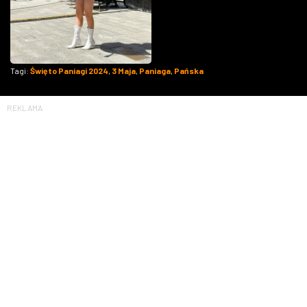
Tagi:
Święto Paniagi 2024
,
3 Maja
,
Paniaga
,
Pańska
REKLAMA