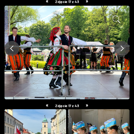
«
»
Zdjęcie 17 z 43
ZDJĘCIA
W RZESZOWIE
«
»
Zdjęcie 17 z 43