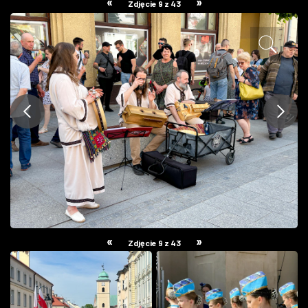
«
»
Zdjęcie 9 z 43
ZDJĘCIA
W RZESZOWIE
«
»
Zdjęcie 9 z 43