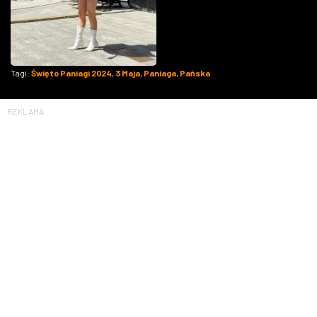
Tagi:
Święto Paniagi 2024
,
3 Maja
,
Paniaga
,
Pańska
REKLAMA