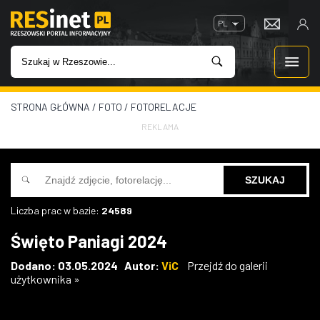
PL
STRONA GŁÓWNA
/
FOTO
/
FOTORELACJE
WIADOMOŚCI
REKLAMA
INWESTYCJE
IMPREZY
Liczba prac w bazie:
24589
ROZRYWKA
Święto Paniagi 2024
W KINACH
Dodano: 03.05.2024 Autor:
ViC
Przejdź do galerii
użytkownika »
GASTRONOMIA