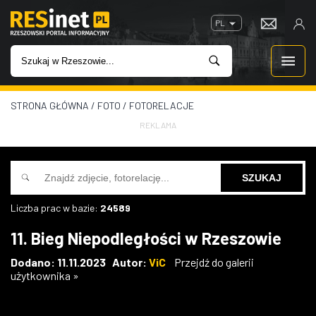
PL
STRONA GŁÓWNA
/
FOTO
/
FOTORELACJE
WIADOMOŚCI
REKLAMA
INWESTYCJE
IMPREZY
Liczba prac w bazie:
24589
ROZRYWKA
11. Bieg Niepodległości w Rzeszowie
W KINACH
Dodano: 11.11.2023 Autor:
ViC
Przejdź do galerii
użytkownika »
GASTRONOMIA