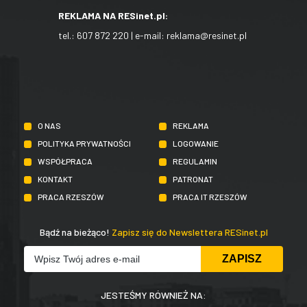
REKLAMA NA RESinet.pl:
tel.:
607 872 220
| e-mail:
reklama@resinet.pl
O NAS
REKLAMA
POLITYKA PRYWATNOŚCI
LOGOWANIE
WSPÓŁPRACA
REGULAMIN
KONTAKT
PATRONAT
PRACA RZESZÓW
PRACA IT RZESZÓW
Bądź na bieżąco!
Zapisz się do Newslettera RESinet.pl
JESTEŚMY RÓWNIEŻ NA: