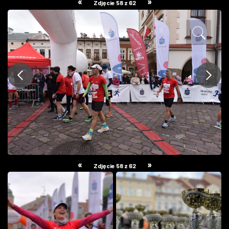
«
»
Zdjęcie 58 z 62
ZDJĘCIA
W RZESZOWIE
«
»
Zdjęcie 58 z 62