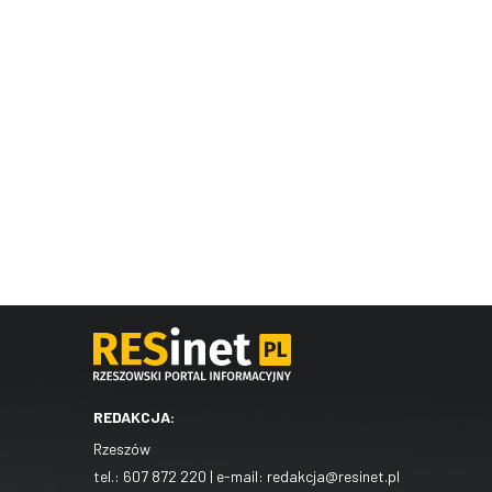
REDAKCJA:
Rzeszów
tel.:
607 872 220
| e-mail:
redakcja@resinet.pl