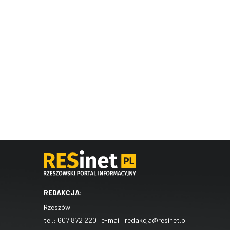
REDAKCJA:
Rzeszów
tel.:
607 872 220
| e-mail:
redakcja@resinet.pl