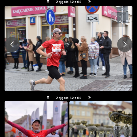
«
»
Zdjęcie 52 z 62
ZDJĘCIA
W RZESZOWIE
«
»
Zdjęcie 52 z 62