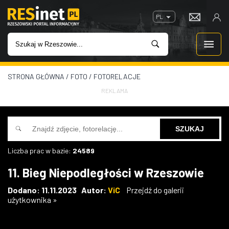
PL
STRONA GŁÓWNA
/
FOTO
/
FOTORELACJE
WIADOMOŚCI
REKLAMA
INWESTYCJE
IMPREZY
Liczba prac w bazie:
24589
ROZRYWKA
11. Bieg Niepodległości w Rzeszowie
W KINACH
Dodano: 11.11.2023 Autor:
ViC
Przejdź do galerii
użytkownika »
GASTRONOMIA