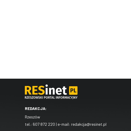
REDAKCJA:
Rzeszów
tel.:
607 872 220
| e-mail:
redakcja@resinet.pl