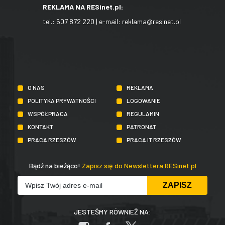
REKLAMA NA RESinet.pl:
tel.:
607 872 220
| e-mail:
reklama@resinet.pl
O NAS
REKLAMA
POLITYKA PRYWATNOŚCI
LOGOWANIE
WSPÓŁPRACA
REGULAMIN
KONTAKT
PATRONAT
PRACA RZESZÓW
PRACA IT RZESZÓW
Bądź na bieżąco!
Zapisz się do Newslettera RESinet.pl
JESTEŚMY RÓWNIEŻ NA: