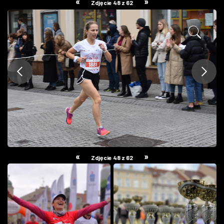
«
»
Zdjęcie 48 z 62
ZDJĘCIA
W RZESZOWIE
«
»
Zdjęcie 48 z 62