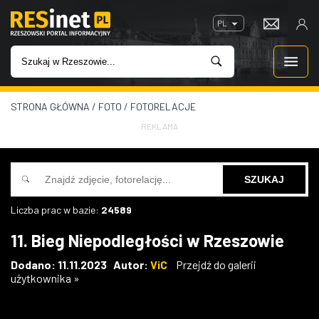
PL
STRONA GŁÓWNA
/
FOTO
/
FOTORELACJE
WIADOMOŚCI
REKLAMA
INWESTYCJE
IMPREZY
Liczba prac w bazie:
24589
ROZRYWKA
11. Bieg Niepodległości w Rzeszowie
W KINACH
Dodano: 11.11.2023 Autor:
ViC
Przejdź do galerii
użytkownika »
GASTRONOMIA