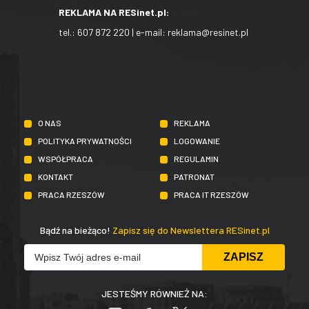
REKLAMA NA RESinet.pl:
tel.:
607 872 220
| e-mail:
reklama@resinet.pl
O NAS
REKLAMA
POLITYKA PRYWATNOŚCI
LOGOWANIE
WSPÓŁPRACA
REGULAMIN
KONTAKT
PATRONAT
PRACA RZESZÓW
PRACA IT RZESZÓW
Bądź na bieżąco!
Zapisz się do Newslettera RESinet.pl
JESTEŚMY RÓWNIEŻ NA: