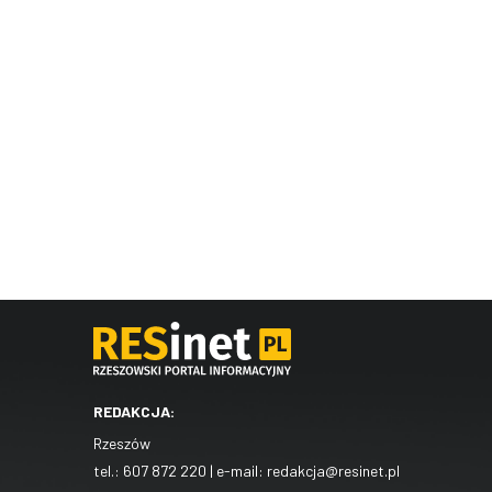
REDAKCJA:
Rzeszów
tel.:
607 872 220
| e-mail:
redakcja@resinet.pl