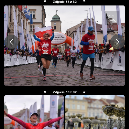
«
»
Zdjęcie 38 z 62
ZDJĘCIA
W RZESZOWIE
«
»
Zdjęcie 38 z 62