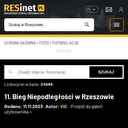
PL
STRONA GŁÓWNA
/
FOTO
/
FOTORELACJE
WIADOMOŚCI
REKLAMA
INWESTYCJE
IMPREZY
Liczba prac w bazie:
24589
ROZRYWKA
11. Bieg Niepodległości w Rzeszowie
W KINACH
Dodano: 11.11.2023 Autor:
ViC
Przejdź do galerii
użytkownika »
GASTRONOMIA