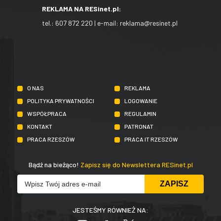
REKLAMA NA RESinet.pl:
tel.:
607 872 220
| e-mail:
reklama@resinet.pl
O NAS
REKLAMA
POLITYKA PRYWATNOŚCI
LOGOWANIE
WSPÓŁPRACA
REGULAMIN
KONTAKT
PATRONAT
PRACA RZESZÓW
PRACA IT RZESZÓW
Bądź na bieżąco!
Zapisz się do Newslettera RESinet.pl
JESTEŚMY RÓWNIEŻ NA: