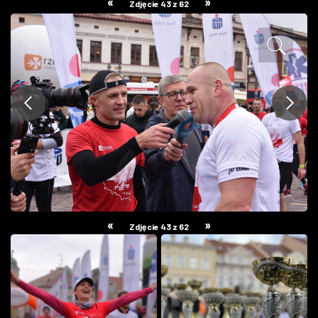
«
»
Zdjęcie 43 z 62
ZDJĘCIA
W RZESZOWIE
«
»
Zdjęcie 43 z 62