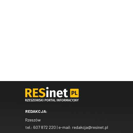
REDAKCJA:
Rzeszów
tel.:
607 872 220
| e-mail:
redakcja@resinet.pl