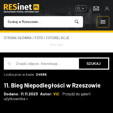
PL
STRONA GŁÓWNA
/
FOTO
/
FOTORELACJE
WIADOMOŚCI
REKLAMA
INWESTYCJE
IMPREZY
Liczba prac w bazie:
24589
ROZRYWKA
11. Bieg Niepodległości w Rzeszowie
W KINACH
Dodano: 11.11.2023 Autor:
ViC
Przejdź do galerii
użytkownika »
GASTRONOMIA