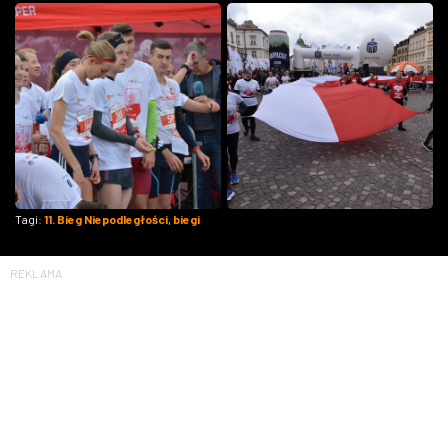
Tagi:
11. Bieg Niepodległości
,
biegi
REKLAMA