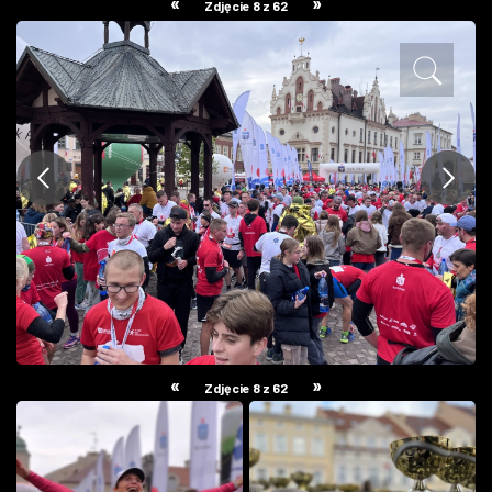
«
»
Zdjęcie 8 z 62
ZDJĘCIA
W RZESZOWIE
«
»
Zdjęcie 8 z 62