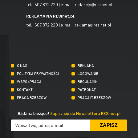
tel.:
607 872 220
| e-mail:
redakcja@resinet.pl
REKLAMA NA RESinet.pl:
tel.:
607 872 220
| e-mail:
reklama@resinet.pl
O NAS
REKLAMA
POLITYKA PRYWATNOŚCI
LOGOWANIE
WSPÓŁPRACA
REGULAMIN
KONTAKT
PATRONAT
PRACA RZESZÓW
PRACA IT RZESZÓW
Bądź na bieżąco!
Zapisz się do Newslettera RESinet.pl