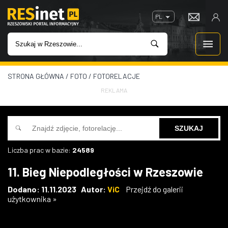
PL
STRONA GŁÓWNA
/
FOTO
/
FOTORELACJE
WIADOMOŚCI
REKLAMA
INWESTYCJE
IMPREZY
Liczba prac w bazie:
24589
ROZRYWKA
11. Bieg Niepodległości w Rzeszowie
W KINACH
Dodano: 11.11.2023 Autor:
ViC
Przejdź do galerii
użytkownika »
GASTRONOMIA