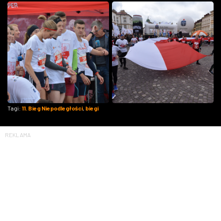
Tagi:
11. Bieg Niepodległości
,
biegi
REKLAMA