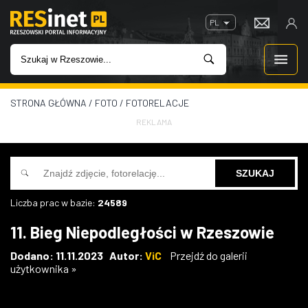
PL
STRONA GŁÓWNA
/
FOTO
/
FOTORELACJE
WIADOMOŚCI
REKLAMA
INWESTYCJE
IMPREZY
Liczba prac w bazie:
24589
ROZRYWKA
11. Bieg Niepodległości w Rzeszowie
W KINACH
Dodano: 11.11.2023 Autor:
ViC
Przejdź do galerii
użytkownika »
GASTRONOMIA