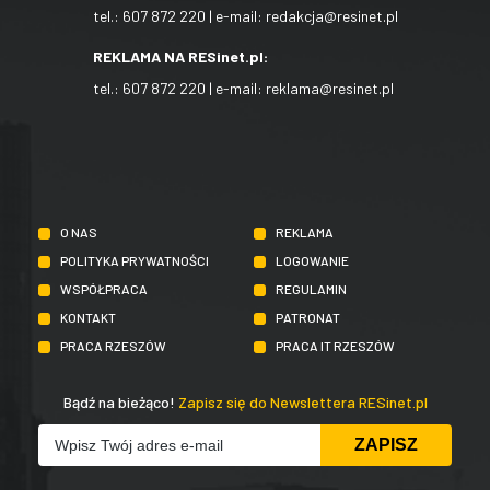
tel.:
607 872 220
| e-mail:
redakcja@resinet.pl
REKLAMA NA RESinet.pl:
tel.:
607 872 220
| e-mail:
reklama@resinet.pl
O NAS
REKLAMA
POLITYKA PRYWATNOŚCI
LOGOWANIE
WSPÓŁPRACA
REGULAMIN
KONTAKT
PATRONAT
PRACA RZESZÓW
PRACA IT RZESZÓW
Bądź na bieżąco!
Zapisz się do Newslettera RESinet.pl