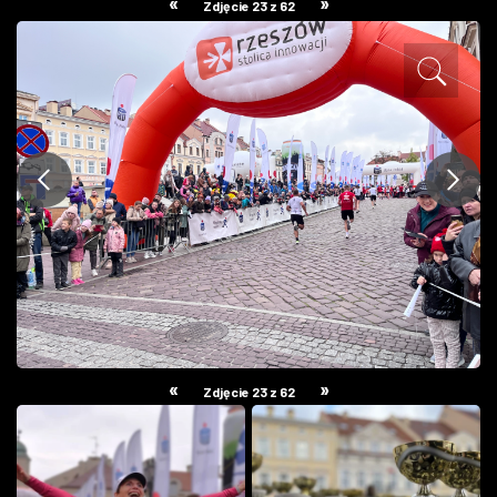
«
»
Zdjęcie 23 z 62
ZDJĘCIA
W RZESZOWIE
«
»
Zdjęcie 23 z 62