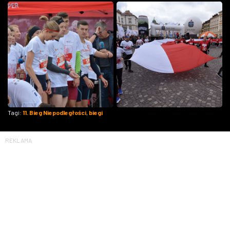
Tagi:
11. Bieg Niepodległości
,
biegi
REKLAMA