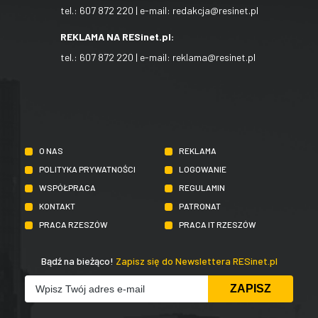
tel.:
607 872 220
| e-mail:
redakcja@resinet.pl
REKLAMA NA RESinet.pl:
tel.:
607 872 220
| e-mail:
reklama@resinet.pl
O NAS
REKLAMA
POLITYKA PRYWATNOŚCI
LOGOWANIE
WSPÓŁPRACA
REGULAMIN
KONTAKT
PATRONAT
PRACA RZESZÓW
PRACA IT RZESZÓW
Bądź na bieżąco!
Zapisz się do Newslettera RESinet.pl