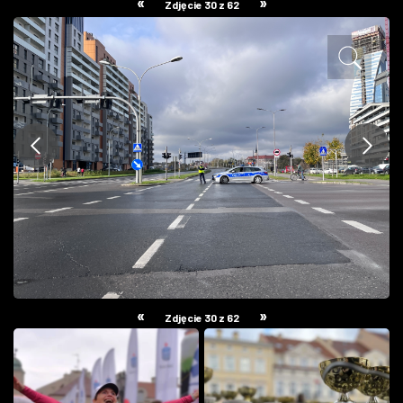
«
»
Zdjęcie 30 z 62
ZDJĘCIA
W RZESZOWIE
«
»
Zdjęcie 30 z 62