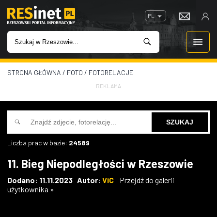
PL
STRONA GŁÓWNA
/
FOTO
/
FOTORELACJE
WIADOMOŚCI
REKLAMA
INWESTYCJE
IMPREZY
Liczba prac w bazie:
24589
ROZRYWKA
11. Bieg Niepodległości w Rzeszowie
W KINACH
Dodano: 11.11.2023 Autor:
ViC
Przejdź do galerii
użytkownika »
GASTRONOMIA