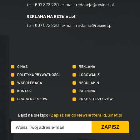
tel.:
607 872 220
| e-mail:
redakcja@resinet.pl
REKLAMA NA RESinet.pl:
tel.:
607 872 220
| e-mail:
reklama@resinet.pl
O NAS
REKLAMA
POLITYKA PRYWATNOŚCI
LOGOWANIE
WSPÓŁPRACA
REGULAMIN
KONTAKT
PATRONAT
PRACA RZESZÓW
PRACA IT RZESZÓW
Bądź na bieżąco!
Zapisz się do Newslettera RESinet.pl