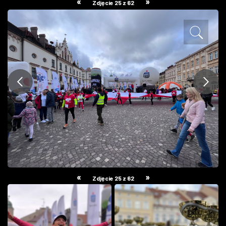
«
»
Zdjęcie 25 z 62
ZDJĘCIA
W RZESZOWIE
«
»
Zdjęcie 25 z 62