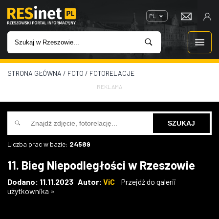
PL
STRONA GŁÓWNA
/
FOTO
/
FOTORELACJE
WIADOMOŚCI
REKLAMA
INWESTYCJE
IMPREZY
Liczba prac w bazie:
24589
ROZRYWKA
11. Bieg Niepodległości w Rzeszowie
W KINACH
Dodano: 11.11.2023 Autor:
ViC
Przejdź do galerii
użytkownika »
GASTRONOMIA