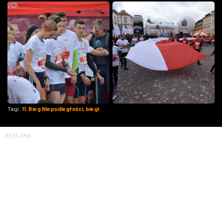
Tagi:
11. Bieg Niepodległości
,
biegi
REKLAMA