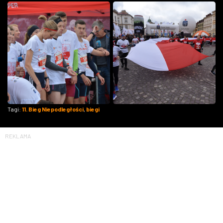
Tagi:
11. Bieg Niepodległości
,
biegi
REKLAMA