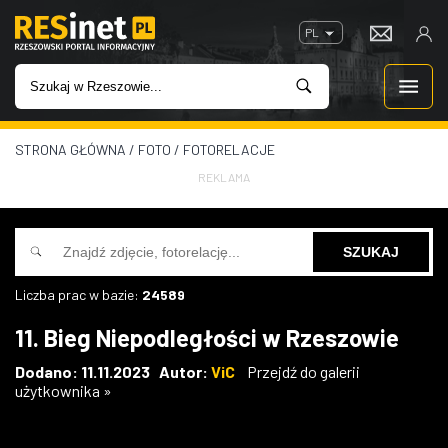
PL
STRONA GŁÓWNA
/
FOTO
/
FOTORELACJE
WIADOMOŚCI
REKLAMA
INWESTYCJE
IMPREZY
Liczba prac w bazie:
24589
ROZRYWKA
11. Bieg Niepodległości w Rzeszowie
W KINACH
Dodano: 11.11.2023 Autor:
ViC
Przejdź do galerii
użytkownika »
GASTRONOMIA