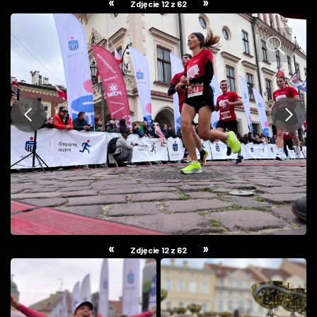
«
»
Zdjęcie 12 z 62
ZDJĘCIA
W RZESZOWIE
«
»
Zdjęcie 12 z 62