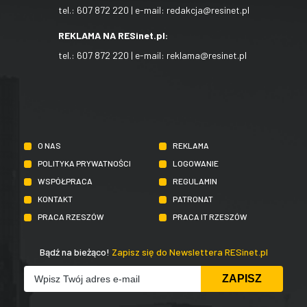
tel.:
607 872 220
| e-mail:
redakcja@resinet.pl
REKLAMA NA RESinet.pl:
tel.:
607 872 220
| e-mail:
reklama@resinet.pl
O NAS
REKLAMA
POLITYKA PRYWATNOŚCI
LOGOWANIE
WSPÓŁPRACA
REGULAMIN
KONTAKT
PATRONAT
PRACA RZESZÓW
PRACA IT RZESZÓW
Bądź na bieżąco!
Zapisz się do Newslettera RESinet.pl