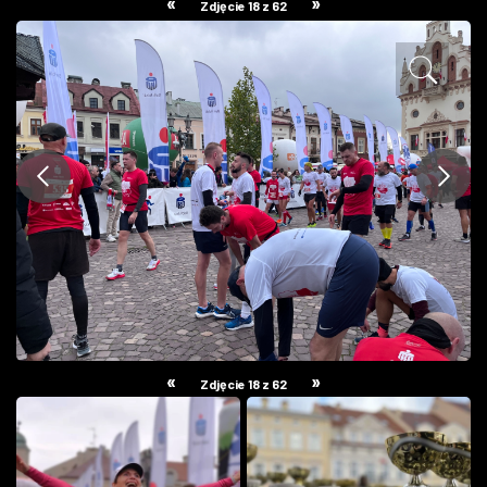
«
»
Zdjęcie 18 z 62
ZDJĘCIA
W RZESZOWIE
«
»
Zdjęcie 18 z 62