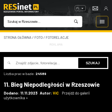
PL
STRONA GŁÓWNA
/
FOTO
/
FOTORELACJE
WIADOMOŚCI
REKLAMA
INWESTYCJE
IMPREZY
Liczba prac w bazie:
24589
ROZRYWKA
11. Bieg Niepodległości w Rzeszowie
W KINACH
Dodano: 11.11.2023 Autor:
ViC
Przejdź do galerii
użytkownika »
GASTRONOMIA