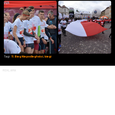
Tagi:
11. Bieg Niepodległości
,
biegi
REKLAMA