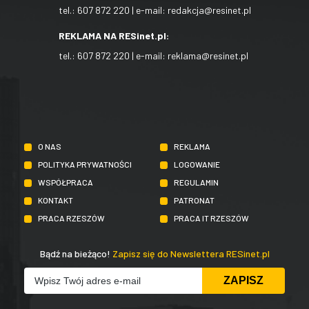
tel.:
607 872 220
| e-mail:
redakcja@resinet.pl
REKLAMA NA RESinet.pl:
tel.:
607 872 220
| e-mail:
reklama@resinet.pl
O NAS
REKLAMA
POLITYKA PRYWATNOŚCI
LOGOWANIE
WSPÓŁPRACA
REGULAMIN
KONTAKT
PATRONAT
PRACA RZESZÓW
PRACA IT RZESZÓW
Bądź na bieżąco!
Zapisz się do Newslettera RESinet.pl