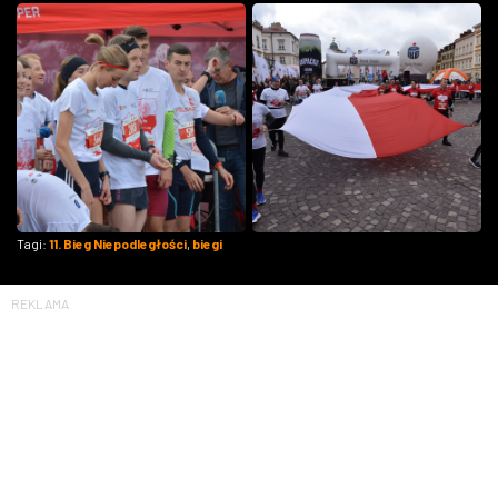
Tagi:
11. Bieg Niepodległości
,
biegi
REKLAMA