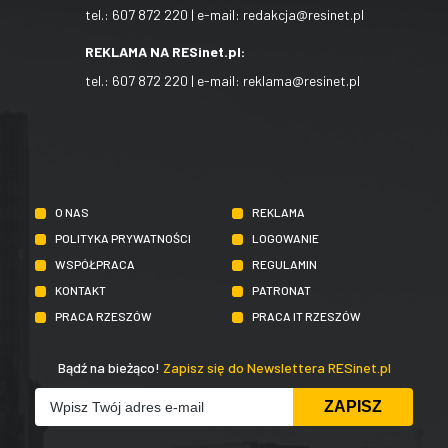
tel.:
607 872 220
| e-mail:
redakcja@resinet.pl
REKLAMA NA RESinet.pl:
tel.:
607 872 220
| e-mail:
reklama@resinet.pl
O NAS
REKLAMA
POLITYKA PRYWATNOŚCI
LOGOWANIE
WSPÓŁPRACA
REGULAMIN
KONTAKT
PATRONAT
PRACA RZESZÓW
PRACA IT RZESZÓW
Bądź na bieżąco!
Zapisz się do Newslettera RESinet.pl