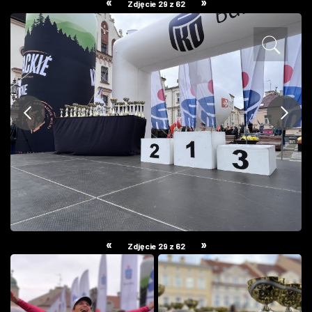
«
»
Zdjęcie 29 z 62
ZDJĘCIA
W RZESZOWIE
«
»
Zdjęcie 29 z 62