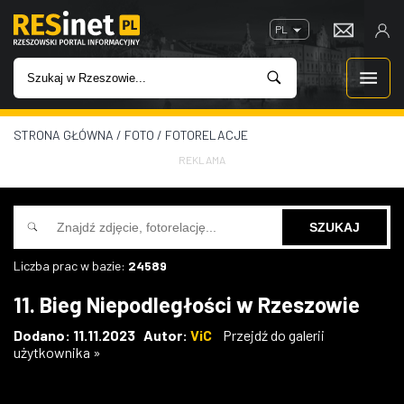
PL
STRONA GŁÓWNA
/
FOTO
/
FOTORELACJE
WIADOMOŚCI
REKLAMA
INWESTYCJE
IMPREZY
Liczba prac w bazie:
24589
ROZRYWKA
11. Bieg Niepodległości w Rzeszowie
W KINACH
Dodano: 11.11.2023 Autor:
ViC
Przejdź do galerii
użytkownika »
GASTRONOMIA