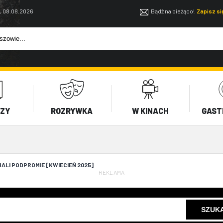
, 08.08.2026
Bądź na bieżąco!
Zapisz s
EZY
ROZRYWKA
W KINACH
GAST
ALI PODPROMIE [KWIECIEŃ 2025]
REKLAMA