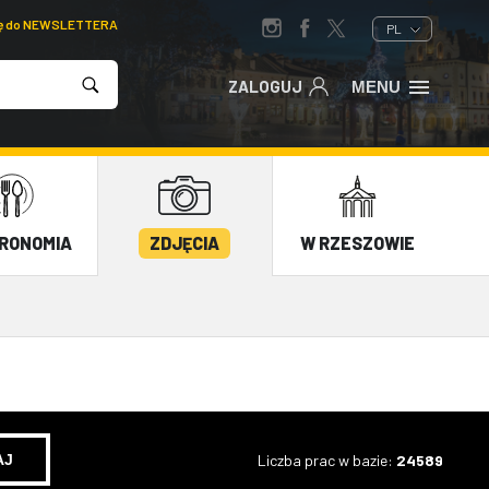
ię do NEWSLETTERA
PL
ZALOGUJ
MENU
RONOMIA
ZDJĘCIA
W RZESZOWIE
Liczba prac w bazie:
24589