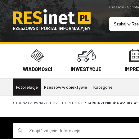
Rzeszów - Sobota
WIADOMOŚCI
INWESTYCJE
IMPR
Fotorelacje
Rzeszów w obiektywie
Kategorie
STRONA GŁÓWNA
/
FOTO
/
FOTORELACJE
/
TARGI RZEMIOSŁA WZORY W H