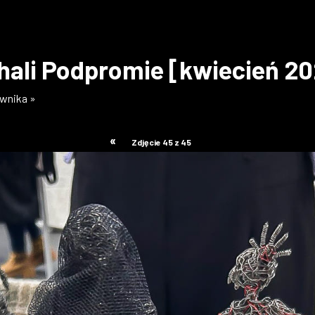
hali Podpromie [kwiecień 2
ownika »
«
Zdjęcie 45 z 45