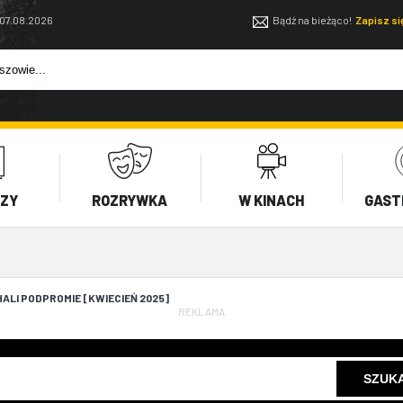
 07.08.2026
Bądź na bieżąco!
Zapisz s
EZY
ROZRYWKA
W KINACH
GAST
ALI PODPROMIE [KWIECIEŃ 2025]
REKLAMA