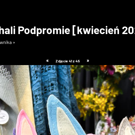
hali Podpromie [kwiecień 2
ownika »
«
»
Zdjęcie 41 z 45