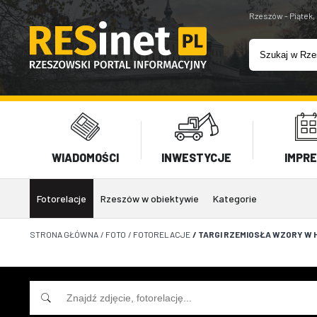
Rzeszów - Piątek,
WIADOMOŚCI
INWESTYCJE
IMPR
Fotorelacje
Rzeszów w obiektywie
Kategorie
STRONA GŁÓWNA
/
FOTO
/
FOTORELACJE
/
TARGI RZEMIOSŁA WZORY W H