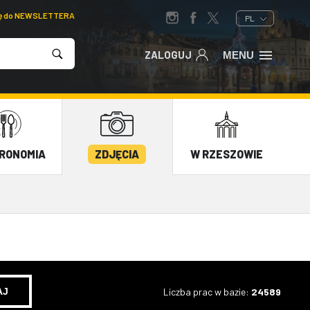
ię do NEWSLETTERA
PL
ZALOGUJ
MENU
RONOMIA
ZDJĘCIA
W RZESZOWIE
Liczba prac w bazie:
24589