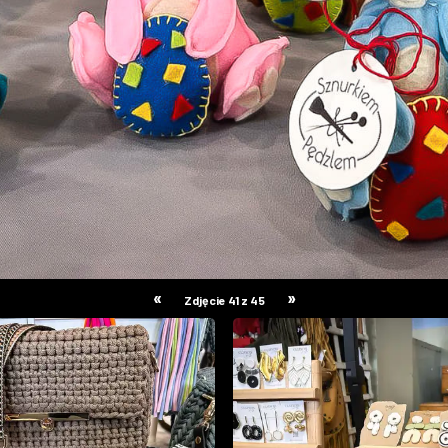
«
»
Zdjęcie 41 z 45