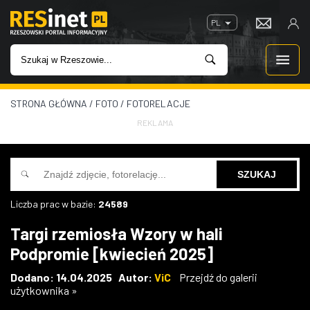
PL
STRONA GŁÓWNA
/
FOTO
/
FOTORELACJE
WIADOMOŚCI
REKLAMA
INWESTYCJE
IMPREZY
Liczba prac w bazie:
24589
ROZRYWKA
Targi rzemiosła Wzory w hali
Podpromie [kwiecień 2025]
W KINACH
Dodano: 14.04.2025 Autor:
ViC
Przejdź do galerii
użytkownika »
GASTRONOMIA