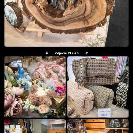
«
»
Zdjęcie 21 z 45