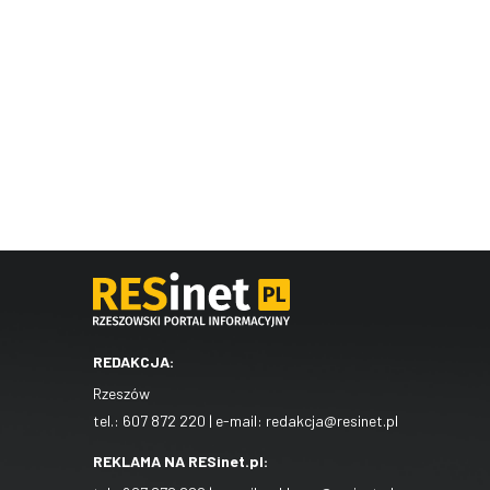
REDAKCJA:
Rzeszów
tel.:
607 872 220
| e-mail:
redakcja@resinet.pl
REKLAMA NA RESinet.pl: