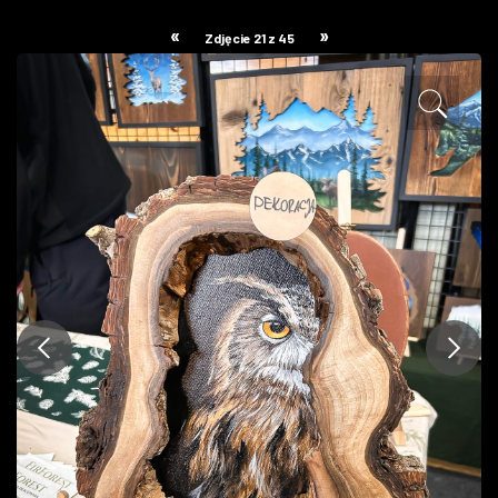
ZDJĘCIA
«
»
Zdjęcie 21 z 45
W RZESZOWIE