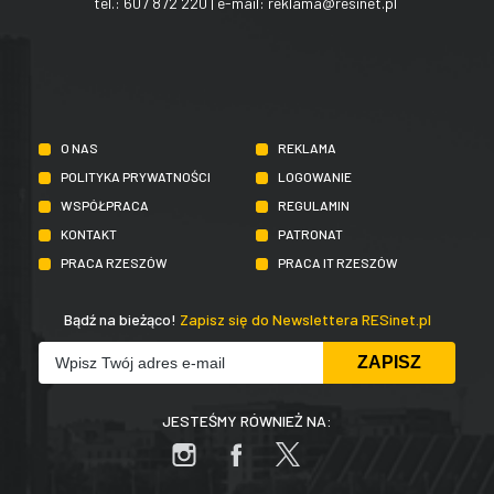
tel.:
607 872 220
| e-mail:
reklama@resinet.pl
O NAS
REKLAMA
POLITYKA PRYWATNOŚCI
LOGOWANIE
WSPÓŁPRACA
REGULAMIN
KONTAKT
PATRONAT
PRACA RZESZÓW
PRACA IT RZESZÓW
Bądź na bieżąco!
Zapisz się do Newslettera RESinet.pl
JESTEŚMY RÓWNIEŻ NA: