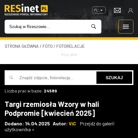
PL
STRONA GŁÓWNA
/
FOTO
/
FOTORELACJE
WIADOMOŚCI
REKLAMA
INWESTYCJE
IMPREZY
Liczba prac w bazie:
24589
ROZRYWKA
Targi rzemiosła Wzory w hali
Podpromie [kwiecień 2025]
W KINACH
Dodano: 14.04.2025 Autor:
ViC
Przejdź do galerii
użytkownika »
GASTRONOMIA