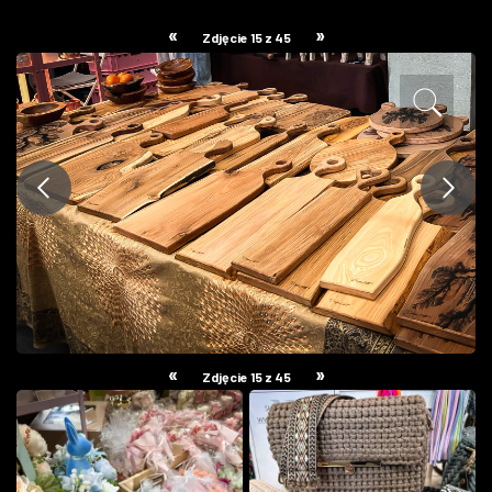
ZDJĘCIA
«
»
Zdjęcie 15 z 45
W RZESZOWIE
«
»
Zdjęcie 15 z 45