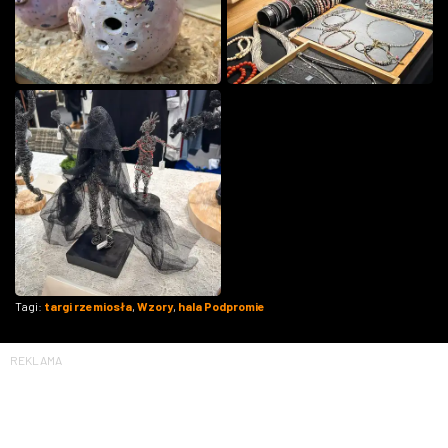
Tagi:
targi rzemiosła
,
Wzory
,
hala Podpromie
REKLAMA