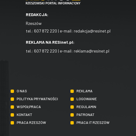
REDAKCJA:
Rzeszów
tel.:
607 872 220
| e-mail:
redakcja@resinet.pl
REKLAMA NA RESinet.pl:
tel.:
607 872 220
| e-mail:
reklama@resinet.pl
O NAS
REKLAMA
POLITYKA PRYWATNOŚCI
LOGOWANIE
WSPÓŁPRACA
REGULAMIN
KONTAKT
PATRONAT
PRACA RZESZÓW
PRACA IT RZESZÓW